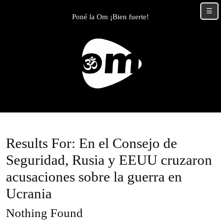
Skip
☰
to
Poné la Om ¡Bien fuerte!
content
Skip
to
content
Results For: En el Consejo de
Seguridad, Rusia y EEUU cruzaron
acusaciones sobre la guerra en
Ucrania
Nothing Found