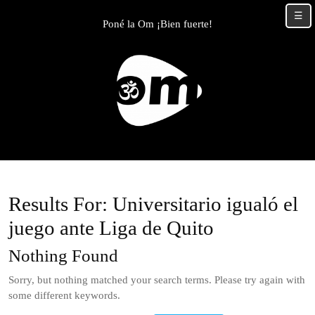
Skip
☰
to
Poné la Om ¡Bien fuerte!
content
Skip
to
content
Results For: Universitario igualó el
juego ante Liga de Quito
Nothing Found
Sorry, but nothing matched your search terms. Please try again with
some different keywords.