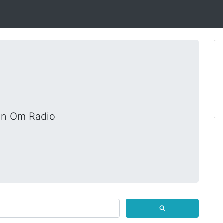
 en Om Radio
⚲