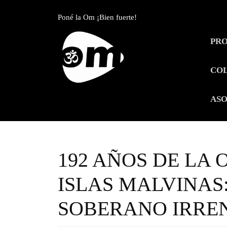
Skip
to
Poné la Om ¡Bien fuerte!
content
Skip
PR
to
content
CO
ASO
192 AÑOS DE LA 
ISLAS MALVINAS
SOBERANO IRRE