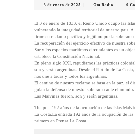
3
Om
3 de enero de 2025
Om Radio
0 C
|
|
de
Radio
enero
de
El 3 de enero de 1833, el Reino Unido ocupó las Islas
2025
vulnerando la integridad territorial de nuestro país. 
firme su reclamo pacífico y legítimo por la soberanía s
La recuperación del ejercicio efectivo de nuestra sob
Sur y los espacios marítimos circundantes es un obje
establece la Constitución Nacional.
En pleno siglo XXI, repudiamos las prácticas colonia
son y serán argentinas. Desde el Partido de La Cost
nos une a todas y todos los argentinos.
El camino de nuestro reclamo se basa en la paz, el diá
guían la defensa de nuestra soberanía ante el mundo.
Las Malvinas fueron, son y serán argentinas.
The post 192 años de la ocupación de las Islas Malvi
La Costa.La entrada 192 años de la ocupación de las 
primero en Prensa La Costa.