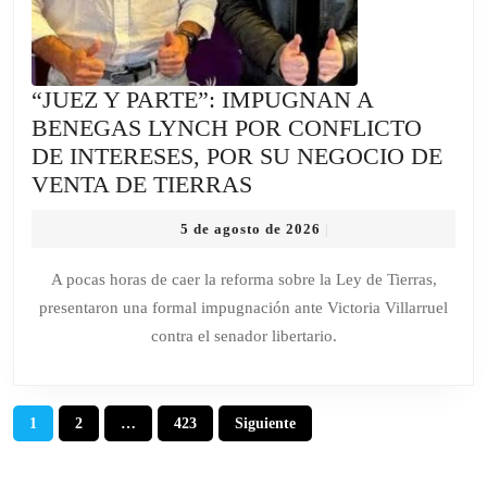
PARA
SALVAR
LA
SESIÓN
“JUEZ Y PARTE”: IMPUGNAN A
DE
BENEGAS LYNCH POR CONFLICTO
MAÑANA
DE INTERESES, POR SU NEGOCIO DE
“JUEZ
VENTA DE TIERRAS
Y
5
5 de agosto de 2026
|
PARTE”:
de
IMPUGNAN
agosto
A pocas horas de caer la reforma sobre la Ley de Tierras,
de
A
presentaron una formal impugnación ante Victoria Villarruel
2026
BENEGAS
contra el senador libertario.
LYNCH
POR
CONFLICTO
Paginación
1
2
…
423
Siguiente
DE
de
INTERESES,
entradas