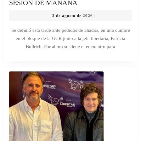
LEY
SESIÓN DE MAÑANA
DE
5
5 de agosto de 2026
|
PROPIEDAD
de
PRIVADA:
agosto
Se definió esta tarde ante pedidos de aliados, en una cumbre
de
EL
en el bloque de la UCR junto a la jefa libertaria, Patricia
2026
OFICIALISMO
Bullrich. Por ahora sostiene el encuentro para
DIO
DE
BAJA
EL
CAPÍTULO
DE
VENTA
DE
TIERRAS
A
EXTRANJEROS