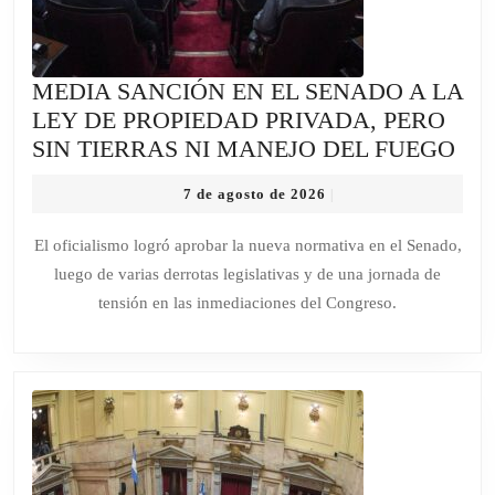
ARGENTINA
MEDIA SANCIÓN EN EL SENADO A LA
LEY DE PROPIEDAD PRIVADA, PERO
ME
SIN TIERRAS NI MANEJO DEL FUEGO
SA
7
7 de agosto de 2026
|
EN
de
EL
agosto
El oficialismo logró aprobar la nueva normativa en el Senado,
de
SE
luego de varias derrotas legislativas y de una jornada de
2026
A
tensión en las inmediaciones del Congreso.
LA
LE
DE
PR
PR
PE
SIN