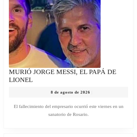
MURIÓ JORGE MESSI, EL PAPÁ DE
MURIÓ
LIONEL
JORGE
8
8 de agosto de 2026
|
MESSI,
de
EL
agosto
El fallecimiento del empresario ocurrió este viernes en un
de
PAPÁ
sanatorio de Rosario.
2026
DE
LIONEL