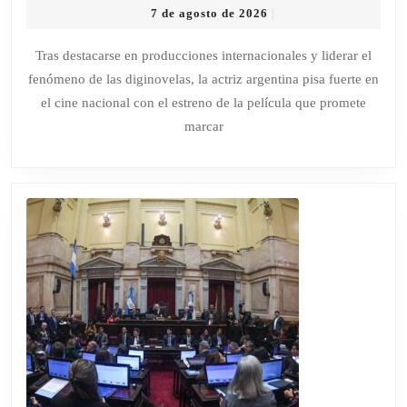
7
7 de agosto de 2026
|
PANTALLA
de
GLOBAL
agosto
Tras destacarse en producciones internacionales y liderar el
de
AL
fenómeno de las diginovelas, la actriz argentina pisa fuerte en
2026
ESTRENO
el cine nacional con el estreno de la película que promete
EN
marcar
CINE:
MARU
GANDOLFO
PROTAGONIZA
“SIN
LEY”,
LA
PRIMERA
GRAN
SAGA
DE
ACCIÓN