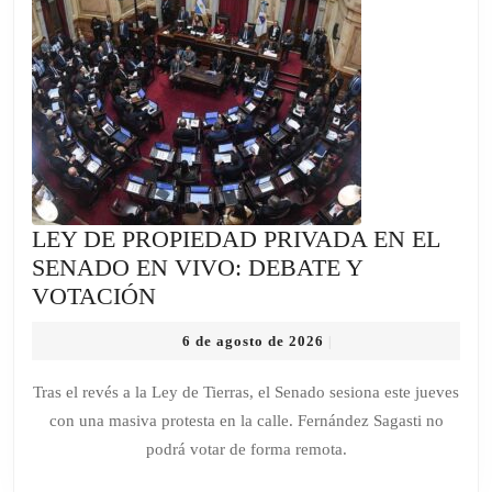
TI
NI
MA
DE
FU
LEY DE PROPIEDAD PRIVADA EN EL
SENADO EN VIVO: DEBATE Y
LEY
VOTACIÓN
DE
6
6 de agosto de 2026
|
PROPIEDAD
de
PRIVADA
agosto
Tras el revés a la Ley de Tierras, el Senado sesiona este jueves
de
EN
con una masiva protesta en la calle. Fernández Sagasti no
2026
EL
podrá votar de forma remota.
SENADO