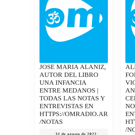
JOSE MARIA ALANIZ,
AL
AUTOR DEL LIBRO
FO
UNA INFANCIA
VI
ENTRE MEDANOS |
AN
TODAS LAS NOTAS Y
CE
ENTREVISTAS EN
NO
HTTPS://OMRADIO.AR
EN
JOSE
/NOTAS
HT
MARIA
/N
31
31 de agosto de 2022
|