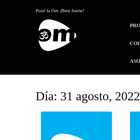
Skip
to
Poné la Om ¡Bien fuerte!
content
Skip
PR
to
content
CO
ASO
Día:
31 agosto, 2022