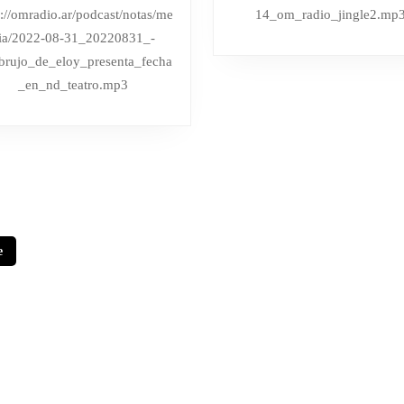
ELOY
NOTAS
agosto
s://omradio.ar/podcast/notas/me
14_om_radio_jingle2.mp
de
PRESENTA
Y
ia/2022-08-31_20220831_-
2022
FECHA
ENTREVIST
brujo_de_eloy_presenta_fecha
EN
EN
_en_nd_teatro.mp3
ND
HTTPS://O
TEATRO
|
TODAS
LAS
NOTAS
Y
e
ENTREVISTAS
EN
HTTPS://OMRADIO.AR/NOTAS