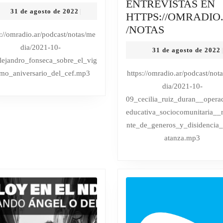
FONSECA
ENTREVISTAS EN
31
31 de agosto de 2022
|
SOBRE
HTTPS://OMRADIO
de
EL
CECILIA
/NOTAS
agosto
s://omradio.ar/podcast/notas/me
de
VIGESIMO
RUIZ
dia/2021-10-
2022
31 de agosto de 2022
|
ANIVERSARIO
DURAN,
lejandro_fonseca_sobre_el_vig
DEL
OPERADO
imo_aniversario_del_cef.mp3
https://omradio.ar/podcast/not
CEF
EDUCATIV
dia/2021-10-
|
SOCIOCOM
09_cecilia_ruiz_duran__opera
TODAS
REFERENT
educativa_sociocomunitaria__r
LAS
DE
nte_de_generos_y_disidencia
NOTAS
GENEROS
atanza.mp3
Y
Y
ENTREVISTAS
DISIDENCI
EN
LA
HTTPS://OMRADIO.AR/NOTAS
MATANZA
NOTAS
|
TODAS