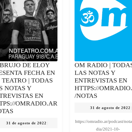
LAS
NOTAS
Y
ENTREVIST
EN
HTTPS://O
 BRUJO DE ELOY
OM RADIO | TODA
ESENTA FECHA EN
LAS NOTAS Y
 TEATRO | TODAS
ENTREVISTAS EN
S NOTAS Y
HTTPS://OMRADIO
OM
TREVISTAS EN
/NOTAS
RADIO
TPS://OMRADIO.AR
31 de agosto de 2022
|
EL
|
OTAS
BRUJO
TODAS
https://omradio.ar/podcast/not
31
31 de agosto de 2022
|
DE
LAS
de
dia/2021-10-