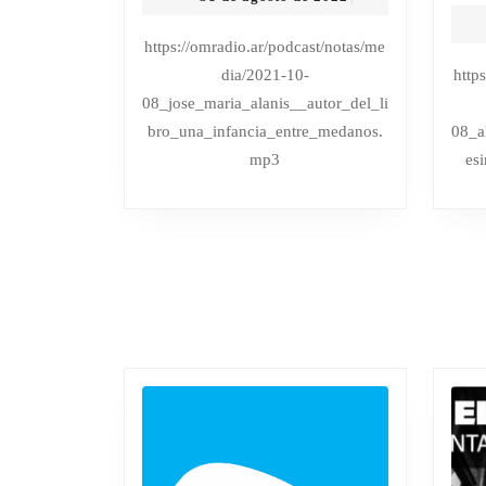
ALANIZ,
de
AUTOR
agosto
https://omradio.ar/podcast/notas/me
de
DEL
dia/2021-10-
http
2022
LIBRO
08_jose_maria_alanis__autor_del_li
UNA
bro_una_infancia_entre_medanos.
08_a
INFANCIA
mp3
es
ENTRE
MEDANOS
|
TODAS
LAS
NOTAS
Y
ENTREVISTAS
EN
HTTPS://OMRADIO.AR/