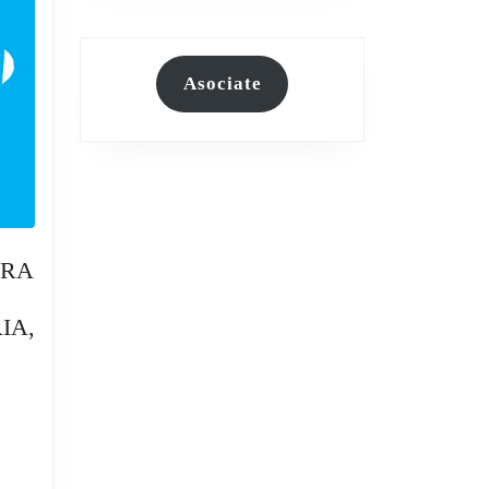
Asociate
ORA
IA,