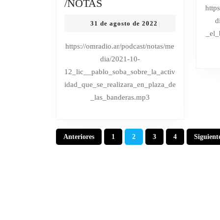
LIC.
/NOTAS
http
PABLO
d
31
31 de agosto de 2022
|
SOBA
de
_el_
SOBRE
agosto
https://omradio.ar/podcast/notas/me
de
LA
dia/2021-10-
2022
ACTIVIDAD
12_lic__pablo_soba_sobre_la_activ
QUE
idad_que_se_realizara_en_plaza_de
SE
_las_banderas.mp3
REALIZARA
EN
PLAZA
Paginación
Anteriores
1
2
3
4
Siguient
DE
de
LAS
BANDERAS
entradas
|
TODAS
LAS
NOTAS