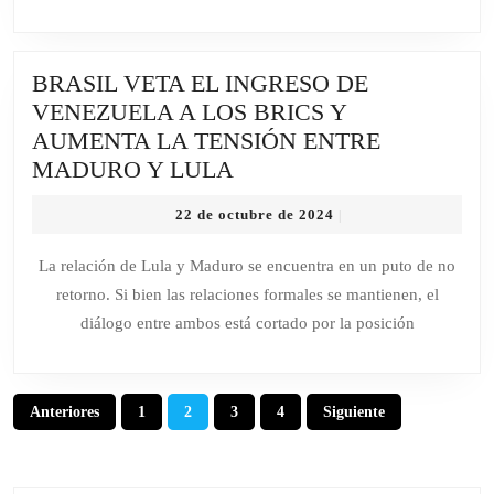
PARA
GANAR
BRASIL VETA EL INGRESO DE
EN
VENEZUELA A LOS BRICS Y
EL
AUMENTA LA TENSIÓN ENTRE
GREMIO
BRASIL
MADURO Y LULA
DE
VETA
LOS
22
22 de octubre de 2024
|
EL
DIPLOMÁTICOS
de
INGRESO
octubre
La relación de Lula y Maduro se encuentra en un puto de no
de
DE
retorno. Si bien las relaciones formales se mantienen, el
2024
VENEZUELA
diálogo entre ambos está cortado por la posición
A
LOS
BRICS
Paginación
Anteriores
1
2
3
4
Siguiente
Y
de
AUMENTA
entradas
LA