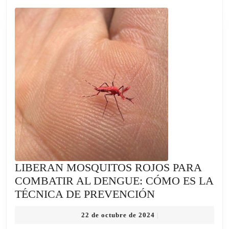
A
UN
YAGUA
LIBERAN MOSQUITOS ROJOS PARA
COMBATIR AL DENGUE: CÓMO ES LA
LIBERAN
TÉCNICA DE PREVENCIÓN
MOSQUITOS
22
22 de octubre de 2024
|
ROJOS
de