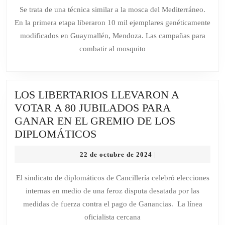
PARA
octubre
Se trata de una técnica similar a la mosca del Mediterráneo.
de
COMBATIR
En la primera etapa liberaron 10 mil ejemplares genéticamente
2024
AL
modificados en Guaymallén, Mendoza. Las campañas para
DENGUE:
combatir al mosquito
CÓMO
ES
LA
LOS LIBERTARIOS LLEVARON A
TÉCNICA
VOTAR A 80 JUBILADOS PARA
DE
GANAR EN EL GREMIO DE LOS
PREVENCIÓN
LOS
DIPLOMÁTICOS
LIBERTARIOS
22
22 de octubre de 2024
|
LLEVARON
de
A
octubre
El sindicato de diplomáticos de Cancillería celebró elecciones
de
VOTAR
internas en medio de una feroz disputa desatada por las
2024
A
medidas de fuerza contra el pago de Ganancias. La línea
80
oficialista cercana
JUBILADOS