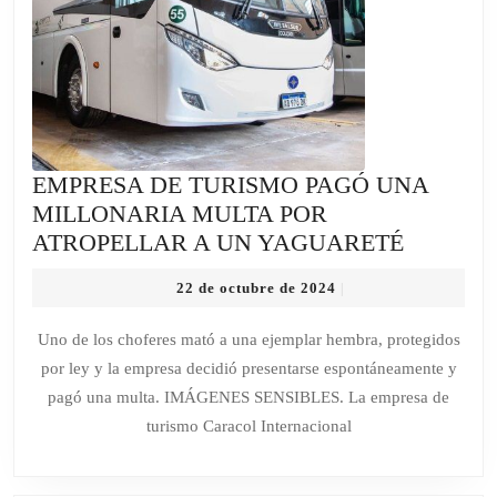
ESTABAN
EN
CLASE
PÚBLICA
EMPRESA DE TURISMO PAGÓ UNA
MILLONARIA MULTA POR
EMPRE
ATROPELLAR A UN YAGUARETÉ
DE
22
22 de octubre de 2024
|
TURISM
de
PAGÓ
octubre
Uno de los choferes mató a una ejemplar hembra, protegidos
de
UNA
por ley y la empresa decidió presentarse espontáneamente y
2024
MILLON
pagó una multa. IMÁGENES SENSIBLES. La empresa de
MULTA
turismo Caracol Internacional
POR
ATROPE