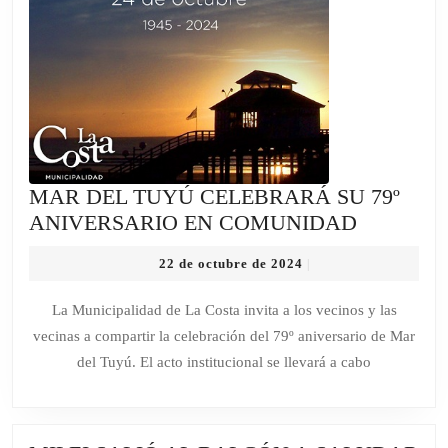
MAR DEL TUYÚ CELEBRARÁ SU 79º
MAR
ANIVERSARIO EN COMUNIDAD
DEL
22
22 de octubre de 2024
|
TUYÚ
de
CELEBR
octubre
La Municipalidad de La Costa invita a los vecinos y las
de
SU
vecinas a compartir la celebración del 79º aniversario de Mar
2024
79º
del Tuyú. El acto institucional se llevará a cabo
ANIVER
EN
COMUNI