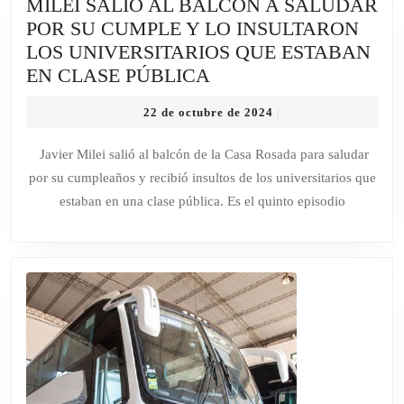
MILEI SALIÓ AL BALCÓN A SALUDAR
POR SU CUMPLE Y LO INSULTARON
LOS UNIVERSITARIOS QUE ESTABAN
MILEI
EN CLASE PÚBLICA
SALIÓ
22
22 de octubre de 2024
|
AL
de
BALCÓN
octubre
Javier Milei salió al balcón de la Casa Rosada para saludar
de
A
por su cumpleaños y recibió insultos de los universitarios que
2024
SALUDAR
estaban en una clase pública. Es el quinto episodio
POR
SU
CUMPLE
Y
LO
INSULTARON
LOS
UNIVERSITARIOS
QUE