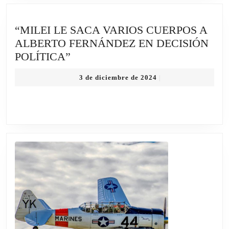
LA
VI
“MILEI LE SACA VARIOS CUERPOS A
EDICIÓN
ALBERTO FERNÁNDEZ EN DECISIÓN
DE
“MILEI
POLÍTICA”
LA
LE
TRADICION
3
3 de diciembre de 2024
|
SACA
FIESTA
de
VARIOS
diciembre
DE
de
CUERPOS
NUEVA
2024
A
ATLANTIS
ALBERTO
FERNÁNDEZ
EN
DECISIÓN
POLÍTICA”