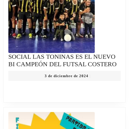
SOCIAL LAS TONINAS ES EL NUEVO
SOC
BI CAMPEÓN DEL FUTSAL COSTERO
LAS
3
3 de diciembre de 2024
|
TON
de
ES
diciembre
de
EL
2024
NU
BI
CA
DEL