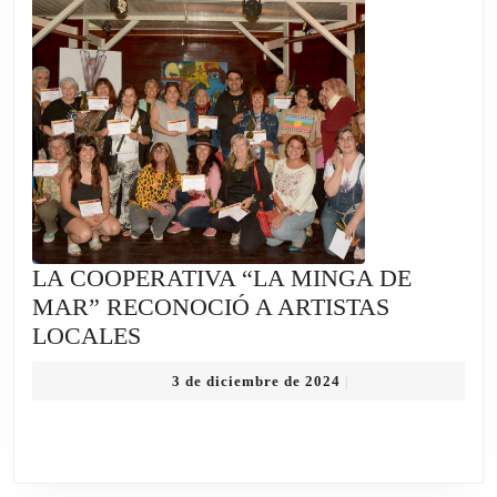
COSTA
VUELA”
POR
LOS
60
AÑOS
DEL
AEROCLUB
SANTA
TERESITA
LA COOPERATIVA “LA MINGA DE
MAR” RECONOCIÓ A ARTISTAS
LA
LOCALES
COOPERATIVA
3
3 de diciembre de 2024
|
“LA
de
MINGA
diciembre
de
DE
2024
MAR”