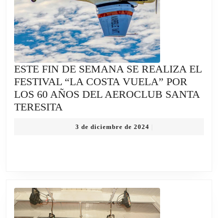
ESTE FIN DE SEMANA SE REALIZA EL
FESTIVAL “LA COSTA VUELA” POR
LOS 60 AÑOS DEL AEROCLUB SANTA
ESTE
TERESITA
FIN
3
3 de diciembre de 2024
|
DE
de
SEMANA
diciembre
de
SE
2024
REALIZA
EL
FESTIVAL
“LA