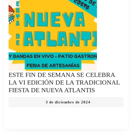
FUT
COS
ESTE FIN DE SEMANA SE CELEBRA
LA VI EDICIÓN DE LA TRADICIONAL
ESTE
FIESTA DE NUEVA ATLANTIS
FIN
3
3 de diciembre de 2024
|
DE
de
SEMANA
diciembre
de
SE
2024
CELEBRA