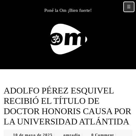
Skip
☰
to
Poné la Om ¡Bien fuerte!
content
Skip
to
content
ADOLFO PÉREZ ESQUIVEL
RECIBIÓ EL TÍTULO DE
DOCTOR HONORIS CAUSA POR
LA UNIVERSIDAD ATLÁNTIDA
10
omradio
10 de mayo de 2025
omradio
0 Comment
|
|
|