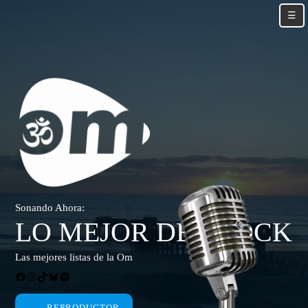
Skip
☰
to
content
Skip
to
content
Sonando Ahora:
LO MEJOR DEL ROCK
Las mejores listas de la Om
Facebook
Instagram
TikTok
Bluesky
Spotify
REPRODUCTOR