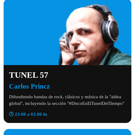
TUNEL 57
Carlos Princz
Difundiendo bandas de rock, clásicos y música de la "aldea
global", incluyendo la sección "#DiscoEnElTunelDelTiempo"
🕒 23:00 a 02:00 hs