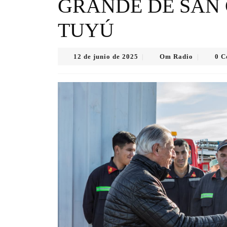
GRANDE DE SAN
TUYÚ
12
Om
12 de junio de 2025
Om Radio
0 
|
|
de
Radio
junio
de
2025