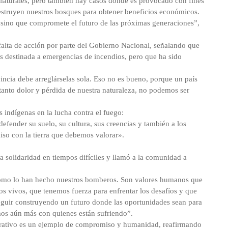
naturales, pero también hay casos donde es provocado con fines
estruyen nuestros bosques para obtener beneficios económicos.
e, sino que compromete el futuro de las próximas generaciones”,
 falta de acción por parte del Gobierno Nacional, señalando que
s destinada a emergencias de incendios, pero que ha sido
ncia debe arreglárselas sola. Eso no es bueno, porque un país
a tanto dolor y pérdida de nuestra naturaleza, no podemos ser
indígenas en la lucha contra el fuego:
fender su suelo, su cultura, sus creencias y también a los
so con la tierra que debemos valorar».
la solidaridad en tiempos difíciles y llamó a la comunidad a
como lo han hecho nuestros bomberos. Son valores humanos que
 vivos, que tenemos fuerza para enfrentar los desafíos y que
eguir construyendo un futuro donde las oportunidades sean para
os aún más con quienes están sufriendo”.
perativo es un ejemplo de compromiso y humanidad, reafirmando