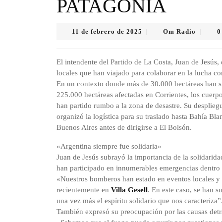
PATAGONIA
11
Om
11 de febrero de 2025
Om Radio
0
|
|
de
Radio
febrero
de
El intendente del Partido de La Costa, Juan de Jesús
2025
locales que han viajado para colaborar en la lucha con
En un contexto donde más de 30.000 hectáreas han si
225.000 hectáreas afectadas en Corrientes, los cuer
han partido rumbo a la zona de desastre. Su desplie
organizó la logística para su traslado hasta Bahía Bl
Buenos Aires antes de dirigirse a El Bolsón.
«Argentina siempre fue solidaria»
Juan de Jesús subrayó la importancia de la solidarida
han participado en innumerables emergencias dentro y
«Nuestros bomberos han estado en eventos locales y en
recientemente en
Villa Gesell
. En este caso, se han 
una vez más el espíritu solidario que nos caracteriza”
También expresó su preocupación por las causas detrá