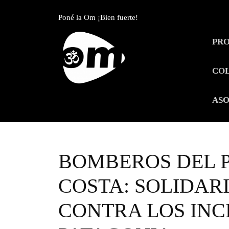
Skip
to
Poné la Om ¡Bien fuerte!
content
Skip
PR
to
content
CO
ASO
BOMBEROS DEL P
COSTA: SOLIDAR
CONTRA LOS INC