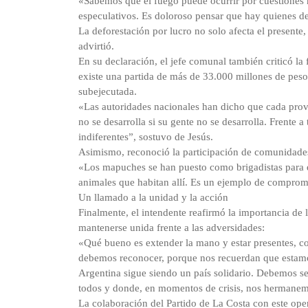
«Sabemos que el fuego puede ocurrir por cuestiones 
especulativos. Es doloroso pensar que hay quienes d
La deforestación por lucro no solo afecta el present
advirtió.
En su declaración, el jefe comunal también criticó la
existe una partida de más de 33.000 millones de peso
subejecutada.
«Las autoridades nacionales han dicho que cada provi
no se desarrolla si su gente no se desarrolla. Frente 
indiferentes”, sostuvo de Jesús.
Asimismo, reconoció la participación de comunidades 
«Los mapuches se han puesto como brigadistas para de
animales que habitan allí. Es un ejemplo de compromi
Un llamado a la unidad y la acción
Finalmente, el intendente reafirmó la importancia de 
mantenerse unida frente a las adversidades:
«Qué bueno es extender la mano y estar presentes, 
debemos reconocer, porque nos recuerdan que estamos
Argentina sigue siendo un país solidario. Debemos s
todos y donde, en momentos de crisis, nos hermanem
La colaboración del Partido de La Costa con este o