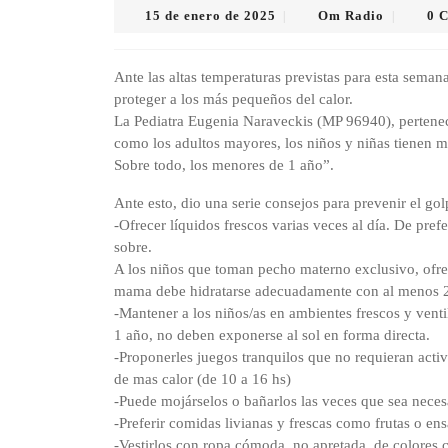
15
Om
15 de enero de 2025
Om Radio
0 
|
|
de
Radio
enero
de
Ante las altas temperaturas previstas para esta seman
2025
proteger a los más pequeños del calor.
La Pediatra Eugenia Naraveckis (MP 96940), perteneci
como los adultos mayores, los niños y niñas tienen ma
Sobre todo, los menores de 1 año”.
Ante esto, dio una serie consejos para prevenir el gol
-Ofrecer líquidos frescos varias veces al día. De pref
sobre.
A los niños que toman pecho materno exclusivo, ofre
mama debe hidratarse adecuadamente con al menos 2 a
-Mantener a los niños/as en ambientes frescos y venti
1 año, no deben exponerse al sol en forma directa.
-Proponerles juegos tranquilos que no requieran activi
de mas calor (de 10 a 16 hs)
-Puede mojárselos o bañarlos las veces que sea necesa
-Preferir comidas livianas y frescas como frutas o ens
-Vestirlos con ropa cómoda, no apretada, de colores c