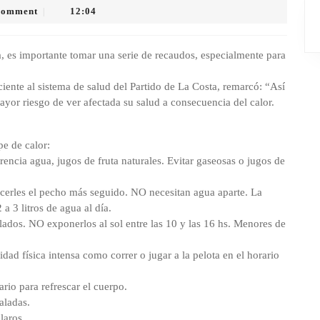
Comment
12:04
|
a, es importante tomar una serie de recaudos, especialmente para
ente al sistema de salud del Partido de La Costa, remarcó: “Así
yor riesgo de ver afectada su salud a consecuencia del calor.
pe de calor:
erencia agua, jugos de fruta naturales. Evitar gaseosas o jugos de
cerles el pecho más seguido. NO necesitan agua aparte. La
 3 litros de agua al día.
lados. NO exponerlos al sol entre las 10 y las 16 hs. Menores de
dad física intensa como correr o jugar a la pelota en el horario
rio para refrescar el cuerpo.
aladas.
laros.