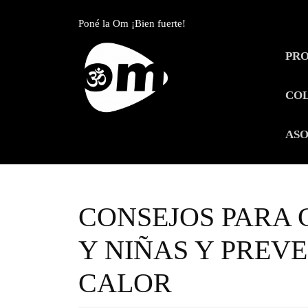
Skip
to
Poné la Om ¡Bien fuerte!
content
Skip
PR
to
content
CO
ASO
CONSEJOS PARA 
Y NIÑAS Y PREVE
CALOR