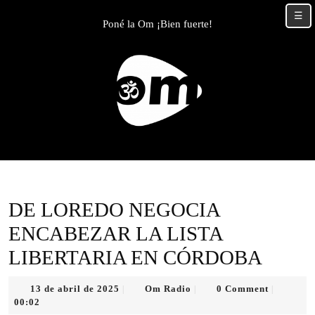
Skip
☰
to
Poné la Om ¡Bien fuerte!
content
Skip
to
content
DE LOREDO NEGOCIA
ENCABEZAR LA LISTA
LIBERTARIA EN CÓRDOBA
13
Om
13 de abril de 2025
Om Radio
0 Comment
|
|
|
de
Radio
00:02
abril