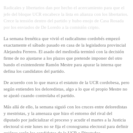
de
Radicales y libertarios dan por hecho el acercamiento para que el
2025
jefe del bloque UCR encabece la lista en alianza con los libertarios.
Crece la tensión dentro del partido y hubo enojo de Casa Rosada
por los enviados de De Loredo a la comisión cripto.
La semana frenética que vivió el radicalismo cordobés empezó
exactamente el sábado pasado en casa de la legisladora provincial
Alejandra Ferrero. El asado del mediodía terminó con la decisión
firme de no ajustarse a los plazos que pretende imponer del otro
bando el exintendente Ramón Mestre para apurar la interna que
defina los candidatos del partido.
De acuerdo con lo que marca el estatuto de la UCR cordobesa, pero
según entienden los deloredistas, algo a lo que el propio Mestre no
se ajustó cuando controlaba el partido.
Más allá de ello, la semana siguió con los cruces entre deloredistas
y mestristas, y la amenaza que hizo el entorno del rival del
diputado por judicializar el proceso y acudir el martes a la Justicia
electoral si este lunes no se fija el cronograma electoral para definir