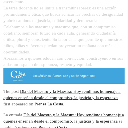
ascendente.
La tarea docente no se limita a transmitir saberes: es una acción
profundamente ética, que busca achicar las brechas de desigualdad
y abrir caminos de justicia, solidaridad y democracia.
Celebramos a las maestras y maestros que, con su compromiso
cotidiano, siembran futuro en cada aula, generando ciudadanía
crítica, plural y consciente. Su labor es la que permite que nuestros
niños, niñas y jóvenes puedan proyectar un mañana con más
oportunidades.
Abrazamos a quienes educan con convicción, construyendo en sus
aulas un espacio de esperanza, respeto y equidad.
The post
Día del Maestro y la Maestra: Hoy rendimos homenaje a
quienes enseñan desde el compromiso, la justicia y la esperanza
first appeared on
Prensa La Costa
.
La entrada
Día del Maestro y la Maestra: Hoy rendimos homenaje a
quienes enseñan desde el compromiso, la justicia y la esperanza
se
publicó primero en
Prensa La Costa
.