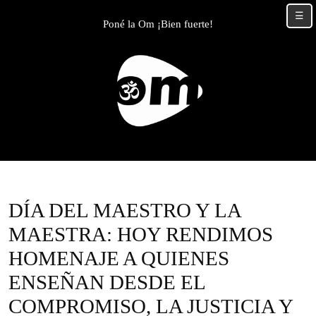
Skip
☰
to
Poné la Om ¡Bien fuerte!
content
Skip
to
content
DÍA DEL MAESTRO Y LA
MAESTRA: HOY RENDIMOS
HOMENAJE A QUIENES
ENSEÑAN DESDE EL
COMPROMISO, LA JUSTICIA Y