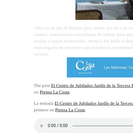
«Hoy es un día de festejos pero quiero decirle a la
centros, realizaremos una jornada de trabajo para que
ayudar a seguir avanzando», destacó De Jesús al dirig
estos lugares de encuentro que fortalecen el sentimie
vecinos.
The post
El Centro de Jubilados Jardín de la Tercera
on
Prensa La Costa
.
La entrada
El Centro de Jubilados Jardín de la Terce
primero en
Prensa La Costa
.