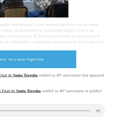
 comisión directiva que, como venimos haciendo con los demás
 veamos las problemáticas que puedan llegar a tener y así
irse a los presentes. El jefe comunal resaltó la importancia de
nto de comunidad y contribuyen al bienestar de las vecinas y los
 Edad de
Santa Teresita
celebró su 40º aniversario first appeared
ra Edad de
Santa Teresita
celebró su 40º aniversario se publicó