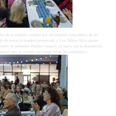
dos de la entidad, votados por sus propios compañeros de los
rgo de portar la bandera provincial) y Luis Núñez Silva (quien
centro de jubilados Paulina Cantero, en tanto, fue la abanderada
muerzo que se coronó con varias tortas de cumpleaños.