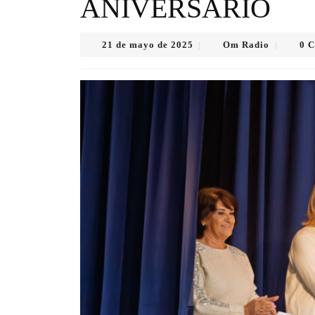
ANIVERSARIO
21
Om
21 de mayo de 2025
Om Radio
0 
|
|
de
Radio
mayo
de
2025