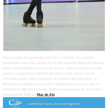
Corral tendrá dos presentaciones en el certamen. Su primera
performance será este sábado 9 y al día siguiente dispondrá de una
nueva oportunidad de mostrar su talento. Cabe resaltar que el año
pasado consiguió una medalla de plata en este mismo torneo.
Sebastián, quien viajó con apoyo económico del municipio, se
encuentra acompañado por toda la delegación nacional y por su
entrenadora Mariela Gorosito. Ambos forman parte de la Escuela
Municipal de Patín de
Mar de Ajó
.