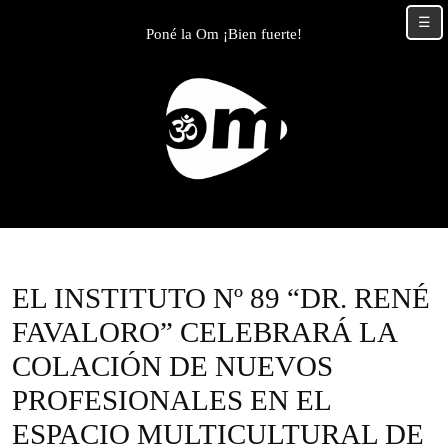
Skip
☰
to
Poné la Om ¡Bien fuerte!
content
Skip
to
content
EL INSTITUTO Nº 89 “DR. RENÉ
FAVALORO” CELEBRARÁ LA
COLACIÓN DE NUEVOS
PROFESIONALES EN EL
ESPACIO MULTICULTURAL DE