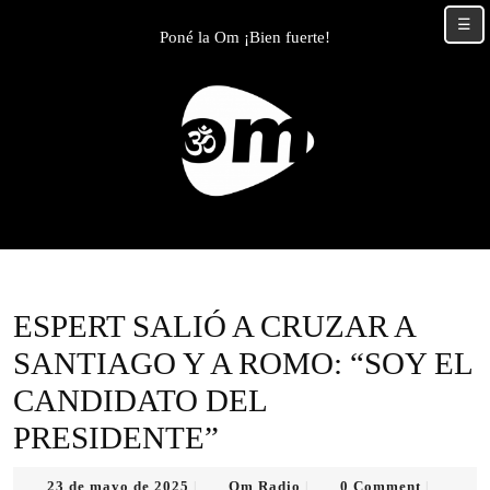
Skip
☰
to
Poné la Om ¡Bien fuerte!
content
Skip
to
content
ESPERT SALIÓ A CRUZAR A
SANTIAGO Y A ROMO: “SOY EL
CANDIDATO DEL
PRESIDENTE”
23
Om
23 de mayo de 2025
Om Radio
0 Comment
|
|
|