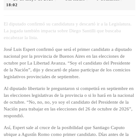
de
Radio
18:02
mayo
de
2025
El diputado confirmó su candidatura y descartó ir a la Legislatura.
La jugada también impacta sobre Diego Santilli que buscaba
encabezar la lista.
José Luis Espert confirmó que será el primer candidato a diputado
nacional por la provincia de Buenos Aires en las elecciones de
octubre por La Libertad Avanza. “Soy el candidato del Presidente
de la Nación”, dijo y descartó de plano participar de los comicios
legislativos provinciales de septiembre.
Al diputado libertario le preguntaron si competirá en septiembre en
las elecciones legislativas de la provincia o si lo hará en la nacional
de octubre. “No, no, no, yo soy el candidato del Presidente de la
Nación para trabajar en las elecciones del 26 de octubre de 2026”,
respondió.
Así, Espert sale al cruce de la posibilidad que Santiago Caputo
ubique a Agustín Romo como primer candidato. Días antes de la