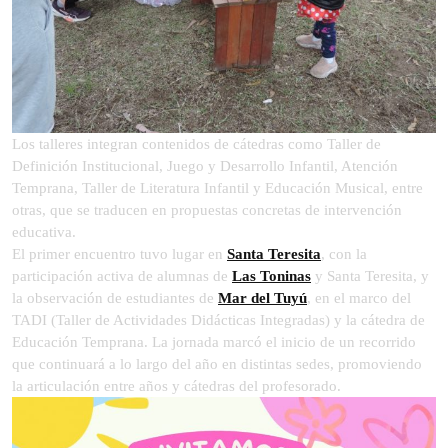
Los talleres integran contenidos de cátedras como Taller de
Definición Institucional, Juego y Desarrollo Infantil, Atención
Temprana, Taller de Literatura Infantil y Educación Musical, entre
otras, que se traducen en propuestas concretas de intervención
educativa.
El primer encuentro tuvo lugar en
Santa Teresita
, con la
participación activa de alumnas de
Las Toninas
y Santa Teresita, y
la observación de estudiantes de
Mar del Tuyú
, en el marco del
TADI (Taller de Actividades Didácticas Integradas) y la cátedra de
Educación Temprana. La jornada marcó el inicio de un recorrido
que continuará a lo largo del año en distintas sedes, promoviendo
la articulación entre años y cátedras del profesorado.