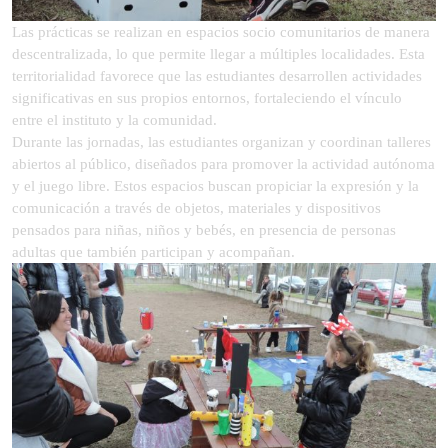
Las prácticas se realizan en espacios socio comunitarios de manera
descentralizada, lo que permite llegar a múltiples localidades. Esta
territorialidad favorece que las estudiantes desarrollen actividades
significativas en sus propios entornos, fortaleciendo el vínculo
entre el instituto y la comunidad.
Durante las jornadas, las estudiantes organizan y coordinan talleres
abiertos al público, diseñados para promover la actividad autónoma
y el juego libre. Estos espacios buscan propiciar la expresión y la
comunicación a través de objetos, materiales y dispositivos
pensados para niñas, niños y bebés, en presencia de personas
adultas que también participan y acompañan.