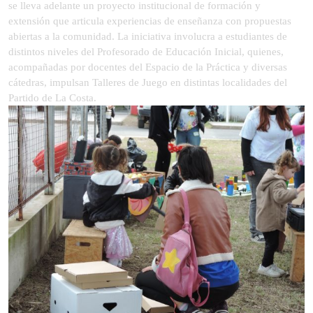
se lleva adelante un proyecto institucional de formación y
extensión que articula experiencias de enseñanza con propuestas
abiertas a la comunidad. La iniciativa involucra a estudiantes de
distintos niveles del Profesorado de Educación Inicial, quienes,
acompañadas por docentes del Espacio de la Práctica y diversas
cátedras, impulsan Talleres de Juego en distintas localidades del
Partido de La Costa.