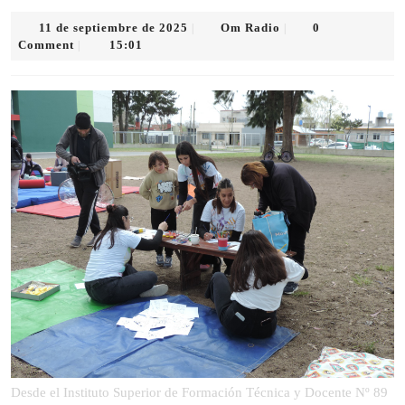
11
Om
11 de septiembre de 2025
Om Radio
0
|
|
de
Radio
Comment
15:01
|
septiembre
de
2025
Desde el Instituto Superior de Formación Técnica y Docente Nº 89