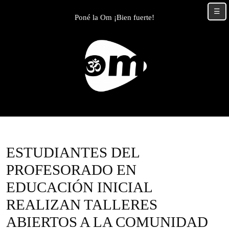
Skip
☰
to
Poné la Om ¡Bien fuerte!
content
Skip
to
content
ESTUDIANTES DEL
PROFESORADO EN
EDUCACIÓN INICIAL
REALIZAN TALLERES
ABIERTOS A LA COMUNIDAD