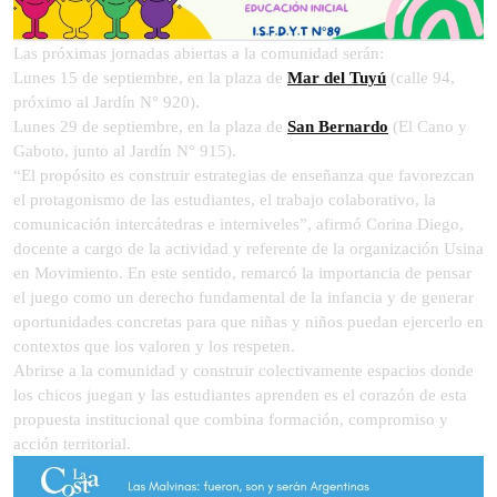
Las próximas jornadas abiertas a la comunidad serán:
Lunes 15 de septiembre, en la plaza de
Mar del Tuyú
(calle 94,
próximo al Jardín N° 920).
Lunes 29 de septiembre, en la plaza de
San Bernardo
(El Cano y
Gaboto, junto al Jardín N° 915).
“El propósito es construir estrategias de enseñanza que favorezcan
el protagonismo de las estudiantes, el trabajo colaborativo, la
comunicación intercátedras e interniveles”, afirmó Corina Diego,
docente a cargo de la actividad y referente de la organización Usina
en Movimiento. En este sentido, remarcó la importancia de pensar
el juego como un derecho fundamental de la infancia y de generar
oportunidades concretas para que niñas y niños puedan ejercerlo en
contextos que los valoren y los respeten.
Abrirse a la comunidad y construir colectivamente espacios donde
los chicos juegan y las estudiantes aprenden es el corazón de esta
propuesta institucional que combina formación, compromiso y
acción territorial.