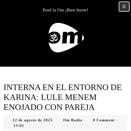
Skip
☰
to
Poné la Om ¡Bien fuerte!
content
Skip
to
content
INTERNA EN EL ENTORNO DE
KARINA: LULE MENEM
ENOJADO CON PAREJA
12
Om
12 de agosto de 2025
Om Radio
0 Comment
|
|
|
de
Radio
15:01
agosto