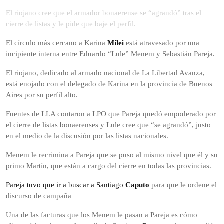
de
El riojano cree que el armador bonaerense se “agrandó” tras el
2025
cierre de listas y le pide que baje el perfil.
El círculo más cercano a Karina
Milei
está atravesado por una
incipiente interna entre Eduardo “Lule” Menem y Sebastián Pareja.
El riojano, dedicado al armado nacional de La Libertad Avanza,
está enojado con el delegado de Karina en la provincia de Buenos
Aires por su perfil alto.
Fuentes de LLA contaron a LPO que Pareja quedó empoderado por
el cierre de listas bonaerenses y Lule cree que “se agrandó”, justo
en el medio de la discusión por las listas nacionales.
Menem le recrimina a Pareja que se puso al mismo nivel que él y su
primo Martín, que están a cargo del cierre en todas las provincias.
Pareja tuvo que ir a buscar a Santiago
Caputo
para que le ordene el
discurso de campaña
Una de las facturas que los Menem le pasan a Pareja es cómo