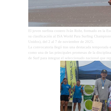
El joven surfista costero Iván Rohr, formado en la E
su clasificación al ISA World Para Surfing Champions
Unidos), del 2 al 7 de noviembre de 2025.
La convocatoria llegó tras una destacada temporada en
como una de las principales promesas de la disciplina
de Surf para integrar el seleccionado nacional que re