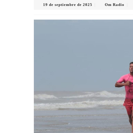
19
Om
19 de septiembre de 2025
Om Radio
|
|
de
Rad
septiembre
de
2025