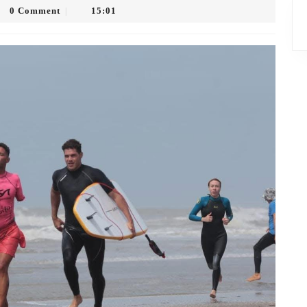
0 Comment
15:01
|
io