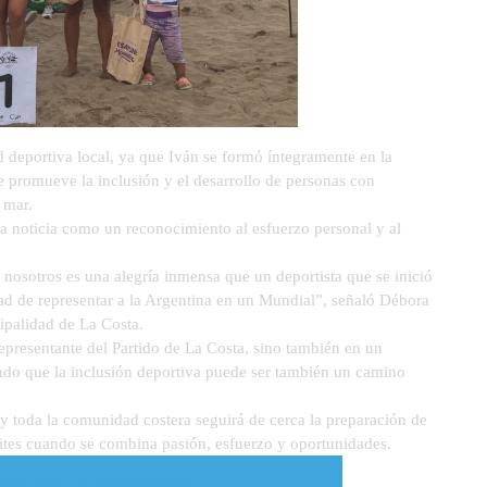
d deportiva local, ya que Iván se formó íntegramente en la
 promueve la inclusión y el desarrollo de personas con
 mar.
a noticia como un reconocimiento al esfuerzo personal y al
 nosotros es una alegría inmensa que un deportista que se inició
ad de representar a la Argentina en un Mundial”, señaló Débora
ipalidad de La Costa.
representante del Partido de La Costa, sino también en un
do que la inclusión deportiva puede ser también un camino
y toda la comunidad costera seguirá de cerca la preparación de
ímites cuando se combina pasión, esfuerzo y oportunidades.