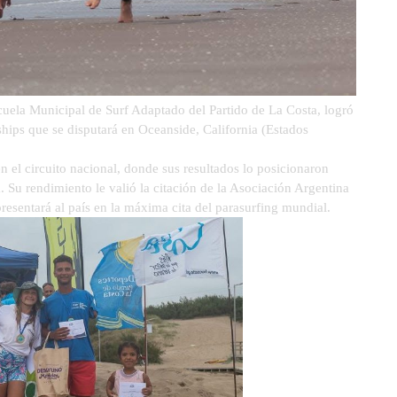
scuela Municipal de Surf Adaptado del Partido de La Costa, logró
hips que se disputará en Oceanside, California (Estados
 el circuito nacional, donde sus resultados lo posicionaron
. Su rendimiento le valió la citación de la Asociación Argentina
presentará al país en la máxima cita del parasurfing mundial.