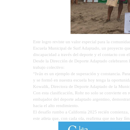
Este logro reviste un valor especial para la comunida
Escuela Municipal de Surf Adaptado, un proyecto que
discapacidad a través del deporte y el contacto con el
Desde la Dirección de Deporte Adaptado celebraron l
trabajo colectivo:
“Iván es un ejemplo de superación y constancia. Para
y se formó en nuestra escuela hoy tenga la oportunid
Kowalik, Directora de Deporte Adaptado de la Munic
Con esta clasificación, Rohr no solo se convierte en 
embajador del deporte adaptado argentino, demostran
hacia el alto rendimiento.
El desafío rumbo a California 2025 recién comienza, 
este atleta que, con cada ola, reafirma que no hay l