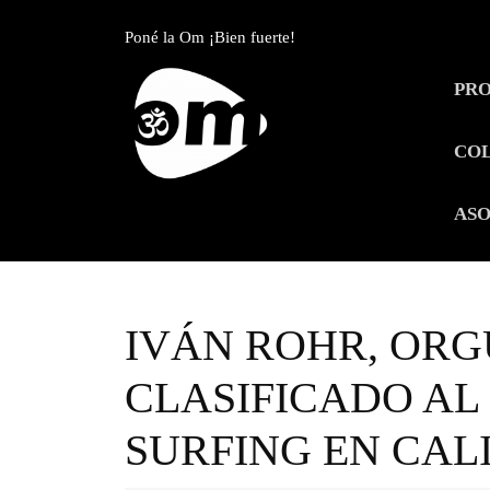
Skip
to
Poné la Om ¡Bien fuerte!
content
Skip
PR
to
content
CO
ASO
IVÁN ROHR, ORG
CLASIFICADO AL
SURFING EN CALI