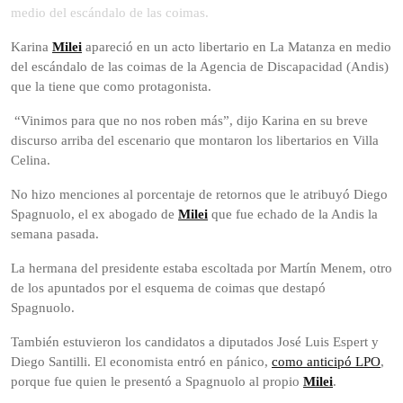
2025
medio del escándalo de las coimas.
Karina
Milei
apareció en un acto libertario en La Matanza en medio
del escándalo de las coimas de la Agencia de Discapacidad (Andis)
que la tiene que como protagonista.
“Vinimos para que no nos roben más”, dijo Karina en su breve
discurso arriba del escenario que montaron los libertarios en Villa
Celina.
No hizo menciones al porcentaje de retornos que le atribuyó Diego
Spagnuolo, el ex abogado de
Milei
que fue echado de la Andis la
semana pasada.
La hermana del presidente estaba escoltada por Martín Menem, otro
de los apuntados por el esquema de coimas que destapó
Spagnuolo.
También estuvieron los candidatos a diputados José Luis Espert y
Diego Santilli. El economista entró en pánico,
como anticipó LPO
,
porque fue quien le presentó a Spagnuolo al propio
Milei
.