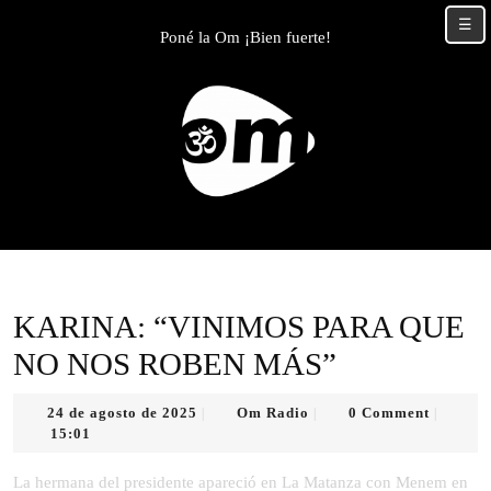
Skip
☰
to
Poné la Om ¡Bien fuerte!
content
Skip
to
content
KARINA: “VINIMOS PARA QUE
NO NOS ROBEN MÁS”
24
Om
24 de agosto de 2025
Om Radio
0 Comment
|
|
|
de
Radio
15:01
agosto
de
La hermana del presidente apareció en La Matanza con Menem en