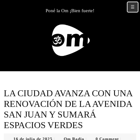
Skip
☰
to
Poné la Om ¡Bien fuerte!
content
Skip
to
content
LA CIUDAD AVANZA CON UNA
RENOVACIÓN DE LA AVENIDA
SAN JUAN Y SUMARÁ
ESPACIOS VERDES
16
Om
16 de julio de 2025
Om Radio
0 Comment
|
|
|