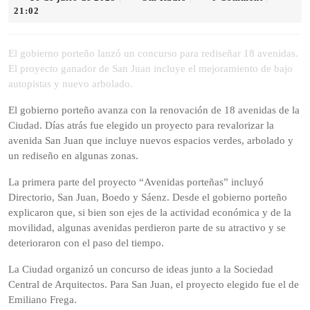
de
Radio
21:02
julio
de
2025
El gobierno porteño lanzó un concurso para rediseñar 18 avenidas.
El proyecto ganador de San Juan incluye el mejoramiento de bajo
autopistas y nuevo arbolado.
El gobierno porteño avanza con la renovación de 18 avenidas de la
Ciudad. Días atrás fue elegido un proyecto para revalorizar la
avenida San Juan que incluye nuevos espacios verdes, arbolado y
un rediseño en algunas zonas.
La primera parte del proyecto “Avenidas porteñas” incluyó
Directorio, San Juan, Boedo y Sáenz. Desde el gobierno porteño
explicaron que, si bien son ejes de la actividad económica y de la
movilidad, algunas avenidas perdieron parte de su atractivo y se
deterioraron con el paso del tiempo.
La Ciudad organizó un concurso de ideas junto a la Sociedad
Central de Arquitectos. Para San Juan, el proyecto elegido fue el de
Emiliano Frega.