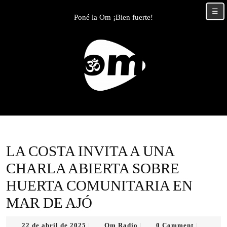
Skip
☰
to
Poné la Om ¡Bien fuerte!
content
Skip
to
content
LA COSTA INVITA A UNA
CHARLA ABIERTA SOBRE
HUERTA COMUNITARIA EN
MAR DE AJÓ
22
Om
22 de abril de 2025
Om Radio
0 Comment
|
|
|