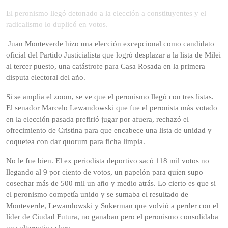
de
El peronismo llegó detonado a la elección a constituyentes y el
2025
radicalismo lo duplicó en votos.
Juan Monteverde hizo una elección excepcional como candidato
oficial del Partido Justicialista que logró desplazar a la lista de Milei
al tercer puesto, una catástrofe para Casa Rosada en la primera
disputa electoral del año.
Si se amplia el zoom, se ve que el peronismo llegó con tres listas.
El senador Marcelo Lewandowski que fue el peronista más votado
en la elección pasada prefirió jugar por afuera, rechazó el
ofrecimiento de Cristina para que encabece una lista de unidad y
coquetea con dar quorum para ficha limpia.
No le fue bien. El ex periodista deportivo sacó 118 mil votos no
llegando al 9 por ciento de votos, un papelón para quien supo
cosechar más de 500 mil un año y medio atrás. Lo cierto es que si
el peronismo competía unido y se sumaba el resultado de
Monteverde, Lewandowski y Sukerman que volvió a perder con el
líder de Ciudad Futura, no ganaban pero el peronismo consolidaba