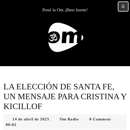
Skip
☰
to
Poné la Om ¡Bien fuerte!
content
Skip
to
content
LA ELECCIÓN DE SANTA FE,
UN MENSAJE PARA CRISTINA Y
KICILLOF
14
Om
14 de abril de 2025
Om Radio
0 Comment
|
|
|
de
Radio
00:02
abril