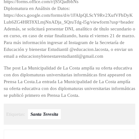
https://forms.office.com/r/jS5QadbbNs
Diplomatura en Análisis de Datos:
https://docs.google.com/forms/d/e/1FAIpQLScY9Rv2XufVFbDyK
Luh6ZG4HRT8XLmjNnADja_SQruTdg-l5g/viewform?usp=header
Además, se solicitará presentar DNI, analítico de título secundario o
en curso, en caso de estar finalizando, hasta el viernes 21 de marzo.
Para más información ingresar al Instagram de la Secretaría de
Educación y bienestar Estudiantil @educacion.lacosta, o enviar un
email a educacionybienestarestudiantil@gmail.com
The post La Municipalidad de La Costa amplía su oferta educativa
con dos diplomaturas universitarias informáticas first appeared on
Prensa La Costa.La entrada La Municipalidad de La Costa amplía
su oferta educativa con dos diplomaturas universitarias informáticas
se publicó primero en Prensa La Costa.
Etiquetas:
Santa Teresita