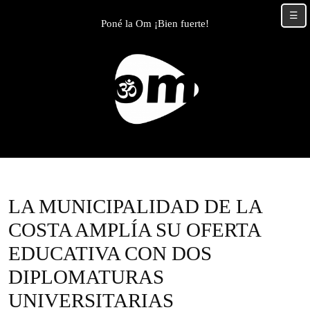
Skip
☰
to
Poné la Om ¡Bien fuerte!
content
Skip
to
content
LA MUNICIPALIDAD DE LA
COSTA AMPLÍA SU OFERTA
EDUCATIVA CON DOS
DIPLOMATURAS
UNIVERSITARIAS