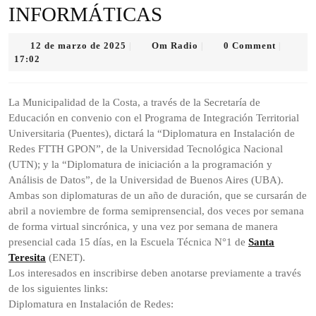
INFORMÁTICAS
12
Om
12 de marzo de 2025
Om Radio
0 Comment
|
|
|
de
Radio
17:02
marzo
de
2025
La Municipalidad de la Costa, a través de la Secretaría de
Educación en convenio con el Programa de Integración Territorial
Universitaria (Puentes), dictará la “Diplomatura en Instalación de
Redes FTTH GPON”, de la Universidad Tecnológica Nacional
(UTN); y la “Diplomatura de iniciación a la programación y
Análisis de Datos”, de la Universidad de Buenos Aires (UBA).
Ambas son diplomaturas de un año de duración, que se cursarán de
abril a noviembre de forma semiprensencial, dos veces por semana
de forma virtual sincrónica, y una vez por semana de manera
presencial cada 15 días, en la Escuela Técnica N°1 de
Santa
Teresita
(ENET).
Los interesados en inscribirse deben anotarse previamente a través
de los siguientes links:
Diplomatura en Instalación de Redes: