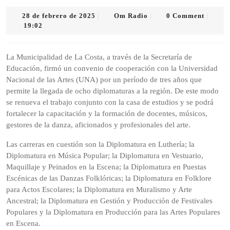
28
Om
28 de febrero de 2025
Om Radio
0 Comment
|
|
|
de
Radio
19:02
febrero
de
2025
La Municipalidad de La Costa, a través de la Secretaría de
Educación, firmó un convenio de cooperación con la Universidad
Nacional de las Artes (UNA) por un período de tres años que
permite la llegada de ocho diplomaturas a la región. De este modo
se renueva el trabajo conjunto con la casa de estudios y se podrá
fortalecer la capacitación y la formación de docentes, músicos,
gestores de la danza, aficionados y profesionales del arte.
Las carreras en cuestión son la Diplomatura en Luthería; la
Diplomatura en Música Popular; la Diplomatura en Vestuario,
Maquillaje y Peinados en la Escena; la Diplomatura en Puestas
Escénicas de las Danzas Folklóricas; la Diplomatura en Folklore
para Actos Escolares; la Diplomatura en Muralismo y Arte
Ancestral; la Diplomatura en Gestión y Producción de Festivales
Populares y la Diplomatura en Producción para las Artes Populares
en Escena.