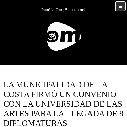
Skip
☰
to
Poné la Om ¡Bien fuerte!
content
Skip
to
content
LA MUNICIPALIDAD DE LA
COSTA FIRMÓ UN CONVENIO
CON LA UNIVERSIDAD DE LAS
ARTES PARA LA LLEGADA DE 8
DIPLOMATURAS