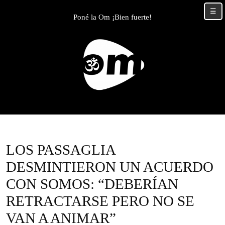
Skip
☰
to
Poné la Om ¡Bien fuerte!
content
Skip
to
content
LOS PASSAGLIA
DESMINTIERON UN ACUERDO
CON SOMOS: “DEBERÍAN
RETRACTARSE PERO NO SE
VAN A ANIMAR”