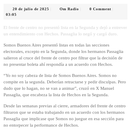
20
Om
20 de julio de 2025
Om Radio
0 Comment
|
|
|
de
Radio
03:05
julio
de
El frente de centro no presentó lista en la Segunda y dejó a entrever
2025
un entendimiento con Hechos. Passaglia lo negó y cargó duro.
Somos Buenos Aires presentó listas en todas las secciones
electorales, excepto en la Segunda, donde los hermanos Passaglia
salieron al cruce del frente de centro por filtrar que la decisión de
no presentar boleta ahí respondía a un acuerdo con Hechos.
“Yo no soy cabeza de lista de Somos Buenos Aires. Somos no
compite en la segunda. Deberían retractarse y pedir disculpas. Pero
dudo que lo hagan, no se van a animar”, cruzó en X Manuel
Passaglia, que encabeza la lista de Hechos en la Segunda.
Desde las semanas previas al cierre, armadores del frente de centro
filtraron que se estaba trabajando en un acuerdo con los hermanos
Passaglia que implicase que Somos no juegue en esa sección para
no entorpecer la performance de Hechos.