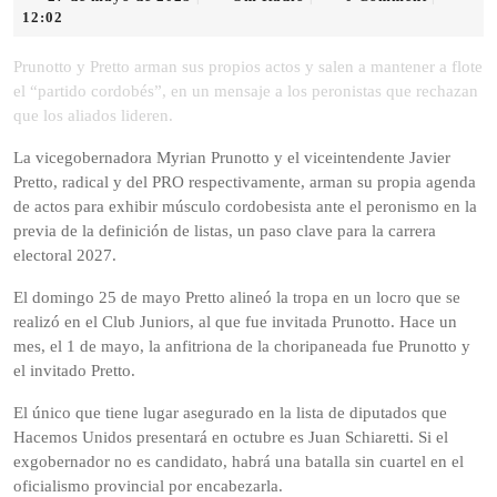
de
Radio
12:02
mayo
de
Prunotto y Pretto arman sus propios actos y salen a mantener a flote
2025
el “partido cordobés”, en un mensaje a los peronistas que rechazan
que los aliados lideren.
La vicegobernadora Myrian Prunotto y el viceintendente Javier
Pretto, radical y del PRO respectivamente, arman su propia agenda
de actos para exhibir músculo cordobesista ante el peronismo en la
previa de la definición de listas, un paso clave para la carrera
electoral 2027.
El domingo 25 de mayo Pretto alineó la tropa en un locro que se
realizó en el Club Juniors, al que fue invitada Prunotto. Hace un
mes, el 1 de mayo, la anfitriona de la choripaneada fue Prunotto y
el invitado Pretto.
El único que tiene lugar asegurado en la lista de diputados que
Hacemos Unidos presentará en octubre es Juan Schiaretti. Si el
exgobernador no es candidato, habrá una batalla sin cuartel en el
oficialismo provincial por encabezarla.