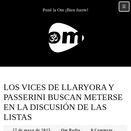
Skip
☰
to
Poné la Om ¡Bien fuerte!
content
Skip
to
content
LOS VICES DE LLARYORA Y
PASSERINI BUSCAN METERSE
EN LA DISCUSIÓN DE LAS
LISTAS
27
Om
27 de mayo de 2025
Om Radio
0 Comment
|
|
|