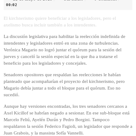
de
Radio
00:02
mayo
de
El kirchnerismo quiere beneficiar a los legisladores, pero el
2025
axelismo busca incluir también a los intendentes.
La discusión legislativa para habilitar la reelección indefinida de
intendentes y legisladores entró en una zona de turbulencias.
Verónica Magario no logró juntar el quórum para la sesión del
jueves y canceló la sesión especial en la que iba a tratarse el
beneficio para los legisladores y concejales.
Senadores opositores que respaldan las reelecciones le habían
planteado que acompañarían el proyecto del kirchnerismo, pero
Magario debía juntar a todo el bloque para el quórum. Eso no
sucedió.
Aunque hay versiones encontradas, los tres senadores cercanos a
Axel Kicillof se habrían negado a sesionar. En ese sub-bloque está
Marcelo Feliú, Ayelén Durán y Pedro Borgini. Tampoco
respaldaron la sesión Federico Fagioli, un legislador que responde a
Juan Grabois, y la massista Sofía Vannelli.