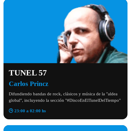
TUNEL 57
Carlos Princz
Difundiendo bandas de rock, clásicos y música de la "aldea
global", incluyendo la sección "#DiscoEnElTunelDelTiempo"
🕒 23:00 a 02:00 hs