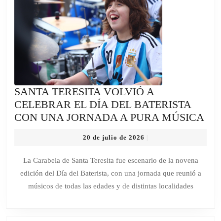
SANTA TERESITA VOLVIÓ A
CELEBRAR EL DÍA DEL BATERISTA
SA
CON UNA JORNADA A PURA MÚSICA
TE
20
20 de julio de 2026
|
VO
de
A
julio
La Carabela de Santa Teresita fue escenario de la novena
de
CE
edición del Día del Baterista, con una jornada que reunió a
2026
EL
músicos de todas las edades y de distintas localidades
DÍ
DE
BA