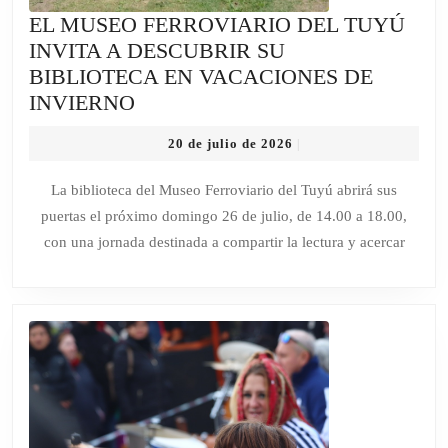
EL MUSEO FERROVIARIO DEL TUYÚ
INVITA A DESCUBRIR SU
BIBLIOTECA EN VACACIONES DE
EL
INVIERNO
MUSEO
20
20 de julio de 2026
|
FERROVIARIO
de
DEL
julio
La biblioteca del Museo Ferroviario del Tuyú abrirá sus
de
TUYÚ
puertas el próximo domingo 26 de julio, de 14.00 a 18.00,
2026
INVITA
con una jornada destinada a compartir la lectura y acercar
A
DESCUBRIR
SU
BIBLIOTECA
EN
VACACIONES
DE
INVIERNO