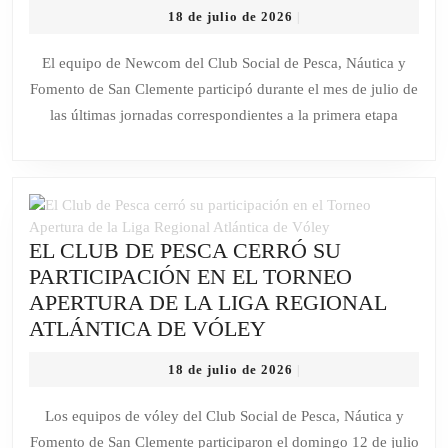
CERRÓ
18
18 de julio de 2026
|
LA
de
PRIMERA
julio
El equipo de Newcom del Club Social de Pesca, Náutica y
de
ETAPA
Fomento de San Clemente participó durante el mes de julio de
2026
DEL
las últimas jornadas correspondientes a la primera etapa
TORNEO
ANUAL
DE
NEWCOM
Y
EL CLUB DE PESCA CERRÓ SU
YA
PARTICIPACIÓN EN EL TORNEO
SE
APERTURA DE LA LIGA REGIONAL
PREPARA
EL
ATLÁNTICA DE VÓLEY
PARA
CLUB
NUEVOS
18
18 de julio de 2026
|
DE
DESAFÍOS
de
PESCA
julio
Los equipos de vóley del Club Social de Pesca, Náutica y
de
CERRÓ
Fomento de San Clemente participaron el domingo 12 de julio
2026