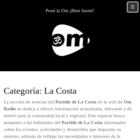
Skip
☰
to
Poné la Om ¡Bien fuerte!
content
Skip
to
content
Categoría:
La Costa
La sección de noticias del
Partido de La Costa
en la web de
Om
Radio
se dedica a ofrecer información actualizada, relevante y de
interés para la comunidad local y regional. Este espacio busca
mantener a los habitantes del
Partido de La Costa
informados
sobre los eventos, actividades y desarrollos que impactan su
entorno, además de reflejar las necesidades e intereses de la