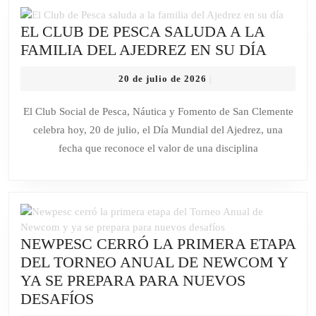
CO
EL CLUB DE PESCA SALUDA A LA
UN
EL
FAMILIA DEL AJEDREZ EN SU DÍA
JO
CLUB
A
20
20 de julio de 2026
|
DE
PU
de
PESCA
MÚ
julio
El Club Social de Pesca, Náutica y Fomento de San Clemente
de
SALU
celebra hoy, 20 de julio, el Día Mundial del Ajedrez, una
2026
A
fecha que reconoce el valor de una disciplina
LA
FAMIL
DEL
AJEDR
EN
NEWPESC CERRÓ LA PRIMERA ETAPA
SU
DEL TORNEO ANUAL DE NEWCOM Y
DÍA
YA SE PREPARA PARA NUEVOS
NEWPESC
DESAFÍOS