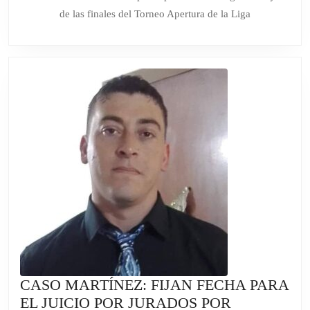
SU
de las finales del Torneo Apertura de la Liga
PARTICIPACIÓN
EN
EL
TORNEO
APERTURA
DE
LA
LIGA
REGIONAL
ATLÁNTICA
DE
VÓLEY
CASO MARTÍNEZ: FIJAN FECHA PARA
EL JUICIO POR JURADOS POR