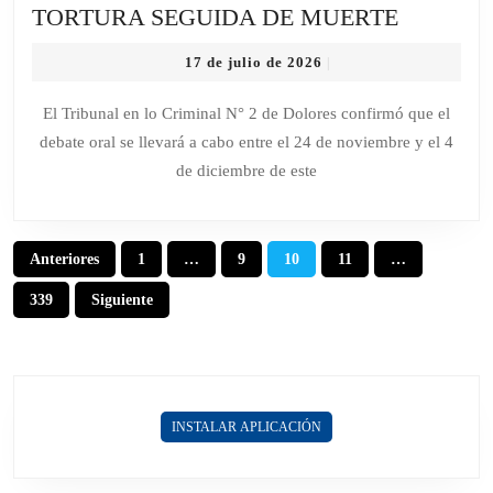
CASO
TORTURA SEGUIDA DE MUERTE
MARTÍN
17
17 de julio de 2026
|
FIJAN
de
FECHA
julio
El Tribunal en lo Criminal N° 2 de Dolores confirmó que el
de
PARA
debate oral se llevará a cabo entre el 24 de noviembre y el 4
2026
EL
de diciembre de este
JUICIO
POR
JURADO
Paginación
Anteriores
1
…
9
10
11
…
POR
de
TORTU
339
Siguiente
entradas
SEGUID
DE
MUERT
INSTALAR APLICACIÓN