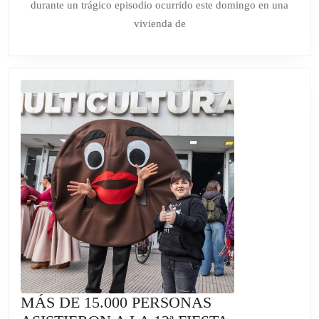
durante un trágico episodio ocurrido este domingo en una
DE
vivienda de
UN
AÑO
TRAS
UN
ACCIDENTE
DOMÉSTICO
EN
MAR
DE
AJÓ
MÁS DE 15.000 PERSONAS