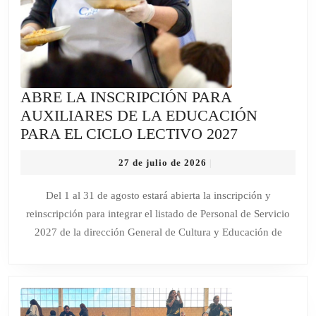
ABRE LA INSCRIPCIÓN PARA
AUXILIARES DE LA EDUCACIÓN
ABRE
PARA EL CICLO LECTIVO 2027
LA
27
27 de julio de 2026
|
INSCRIPC
de
PARA
julio
Del 1 al 31 de agosto estará abierta la inscripción y
de
AUXILIAR
reinscripción para integrar el listado de Personal de Servicio
2026
DE
2027 de la dirección General de Cultura y Educación de
LA
EDUCACI
PARA
EL