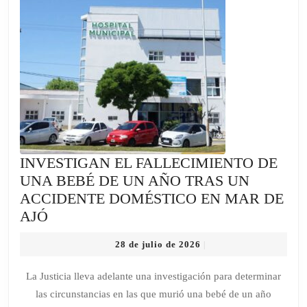
GRÁFICO
DE
LA
UBA
INVESTIGAN EL FALLECIMIENTO DE
UNA BEBÉ DE UN AÑO TRAS UN
ACCIDENTE DOMÉSTICO EN MAR DE
INVESTIGAN
AJÓ
EL
28
28 de julio de 2026
|
FALLECIMIENTO
de
DE
julio
La Justicia lleva adelante una investigación para determinar
de
UNA
las circunstancias en las que murió una bebé de un año
2026
BEBÉ