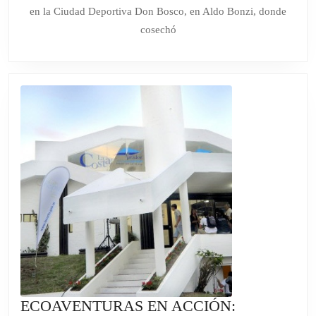
SUMÓ
en la Ciudad Deportiva Don Bosco, en Aldo Bonzi, donde
12
cosechó
MEDA
EN
UN
TORN
INTER
ECOAVENTURAS EN ACCIÓN: