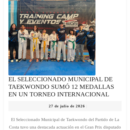
CICLO
LECTIVO
2027
EL SELECCIONADO MUNICIPAL DE
TAEKWONDO SUMÓ 12 MEDALLAS
EL
EN UN TORNEO INTERNACIONAL
SELEC
27
27 de julio de 2026
|
MUNIC
de
DE
julio
El Seleccionado Municipal de Taekwondo del Partido de La
de
TAEK
Costa tuvo una destacada actuación en el Gran Prix disputado
2026