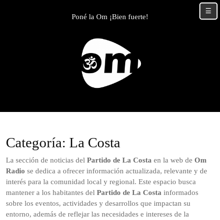
Skip
☰
to
Poné la Om ¡Bien fuerte!
content
Skip
to
content
Categoría:
La Costa
La sección de noticias del
Partido de La Costa
en la web de
Om
Radio
se dedica a ofrecer información actualizada, relevante y de
interés para la comunidad local y regional. Este espacio busca
mantener a los habitantes del
Partido de La Costa
informados
sobre los eventos, actividades y desarrollos que impactan su
entorno, además de reflejar las necesidades e intereses de la