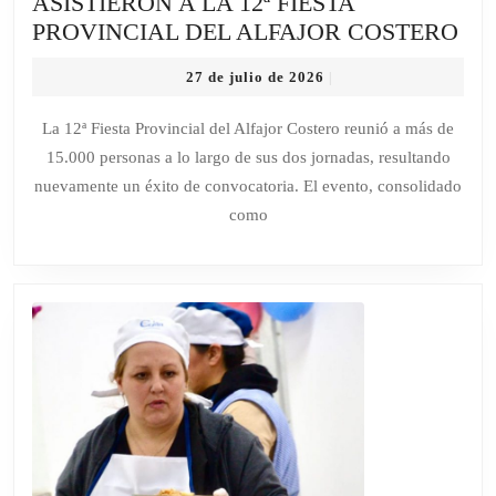
ASISTIERON A LA 12ª FIESTA
MÁ
PROVINCIAL DEL ALFAJOR COSTERO
DE
27
27 de julio de 2026
|
15.
de
PE
julio
La 12ª Fiesta Provincial del Alfajor Costero reunió a más de
de
AS
15.000 personas a lo largo de sus dos jornadas, resultando
2026
A
nuevamente un éxito de convocatoria. El evento, consolidado
LA
como
12ª
FIE
PR
DE
AL
CO