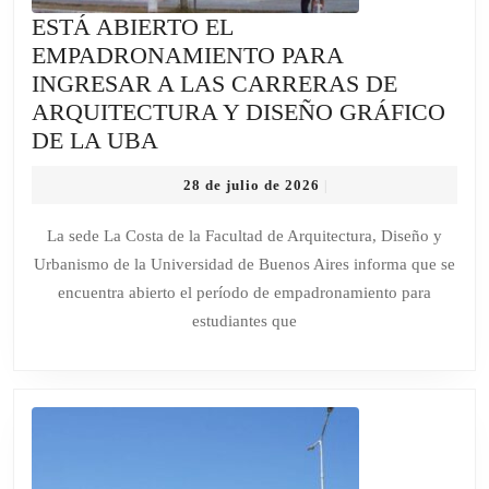
ESTÁ ABIERTO EL
EMPADRONAMIENTO PARA
INGRESAR A LAS CARRERAS DE
ARQUITECTURA Y DISEÑO GRÁFICO
ESTÁ
DE LA UBA
ABIERTO
28
28 de julio de 2026
|
EL
de
EMPADRONAMIENTO
julio
La sede La Costa de la Facultad de Arquitectura, Diseño y
de
PARA
Urbanismo de la Universidad de Buenos Aires informa que se
2026
INGRESAR
encuentra abierto el período de empadronamiento para
A
estudiantes que
LAS
CARRERAS
DE
ARQUITECTURA
Y
DISEÑO