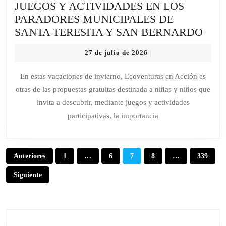
JUEGOS Y ACTIVIDADES EN LOS
PARADORES MUNICIPALES DE
ECO
SANTA TERESITA Y SAN BERNARDO
EN
27
27 de julio de 2026
|
ACC
de
JUE
julio
En estas vacaciones de invierno, Ecoventuras en Acción es
de
Y
otras de las propuestas gratuitas destinada a niñas y niños que
2026
ACT
invita a descubrir, mediante juegos y actividades
EN
participativas, la importancia
LOS
PAR
MUN
Paginación
Anteriores
1
…
6
7
8
…
339
DE
de
SAN
Siguiente
entradas
TER
Y
SAN