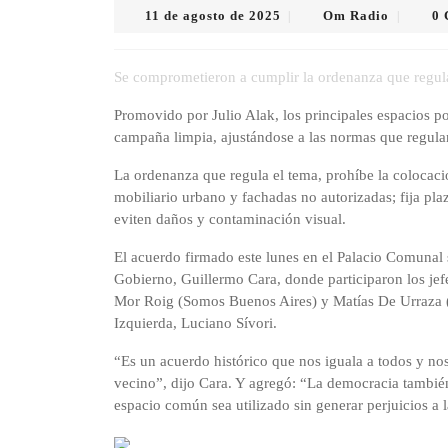
11
Om
11 de agosto de 2025
Om Radio
0
|
|
de
Radio
agosto
de
Se comprometieron a cumplir la ordenanza que regula 
2025
Promovido por Julio Alak, los principales espacios po
campaña limpia, ajustándose a las normas que regulan
La ordenanza que regula el tema, prohíbe la colocació
mobiliario urbano y fachadas no autorizadas; fija pla
eviten daños y contaminación visual.
El acuerdo firmado este lunes en el Palacio Comunal 
Gobierno, Guillermo Cara, donde participaron los jef
Mor Roig (Somos Buenos Aires) y Matías De Urraza (
Izquierda, Luciano Sívori.
“Es un acuerdo histórico que nos iguala a todos y nos
vecino”, dijo Cara. Y agregó: “La democracia tambié
espacio común sea utilizado sin generar perjuicios a