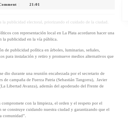
 Comment
21:01
|
la publicidad electoral, priorizando el cuidado de la ciudad.
líticos con representación local en La Plata acordaron hacer una
 la publicidad en la vía pública.
n de publicidad política en árboles, luminarias, señales,
zos para instalación y retiro y promueve medios alternativos que
se dio durante una reunión encabezada por el secretario de
es de campaña de Fuerza Patria (Sebastián Tangorra), Javier
La Libertad Avanza), además del apoderado del Frente de
 compromete con la limpieza, el orden y el respeto por el
n se construye cuidando nuestra ciudad y garantizando que el
 la comunidad”.