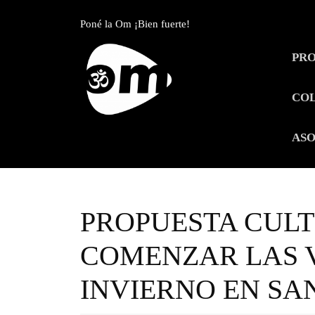
Skip
to
Poné la Om ¡Bien fuerte!
content
Skip
PR
to
content
CO
ASO
PROPUESTA CUL
COMENZAR LAS 
INVIERNO EN SA