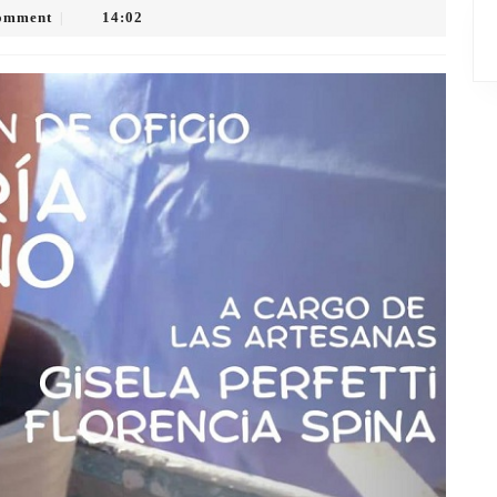
omment
14:02
|