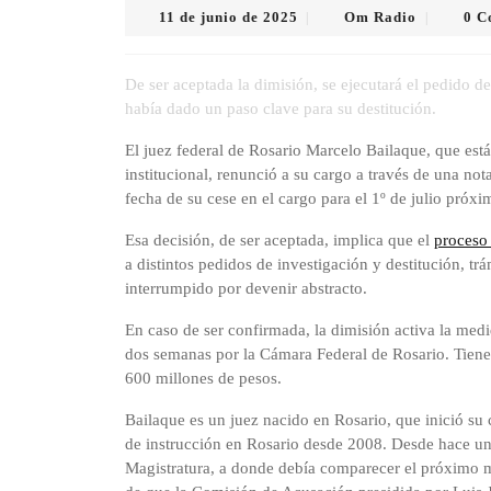
11
Om
11 de junio de 2025
Om Radio
0 C
|
|
de
Radio
junio
de
De ser aceptada la dimisión, se ejecutará el pedido de
2025
había dado un paso clave para su destitución.
El juez federal de Rosario Marcelo Bailaque, que est
institucional, renunció a su cargo a través de una nota 
fecha de su cese en el cargo para el 1º de julio próxi
Esa decisión, de ser aceptada, implica que el
proceso 
a distintos pedidos de investigación y destitución, tr
interrumpido por devenir abstracto.
En caso de ser confirmada, la dimisión activa la med
dos semanas por la Cámara Federal de Rosario. Tiene
600 millones de pesos.
Bailaque es un juez nacido en Rosario, que inició su 
de instrucción en Rosario desde 2008. Desde hace un 
Magistratura, a donde debía comparecer el próximo m