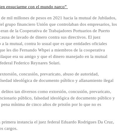
eden ensuciarme con el mundo narco”
a de mil millones de pesos en 2021 hacia la mutual de Jubilados,
 del grupo financiero Unión que controlaban dos empresarios, los
ran de la Cooperativa de Trabajadores Portuarios de Puerto
usa de lavado de dinero contra sus directivos. El juez
 a la mutual, contra lo usual que es que entidades oficiales
o que les dio Fernando Whpei a miembros de la cooperativa
ailaque era su amigo y que el dinero manejado en la mutual
l federal Federico Reynares Solari.
extorsión, concusión, prevaricato, abuso de autoridad,
alsedad ideológica de documento público y allanamiento ilegal
n delitos tan diversos como extorsión, concusión, prevaricato,
ncionario público, falsedad ideológica de documento público y
a pena mínima de cinco años de prisión por lo que no es
n primera instancia el juez federal Eduardo Rodrigues Da Cruz,
os cargos.