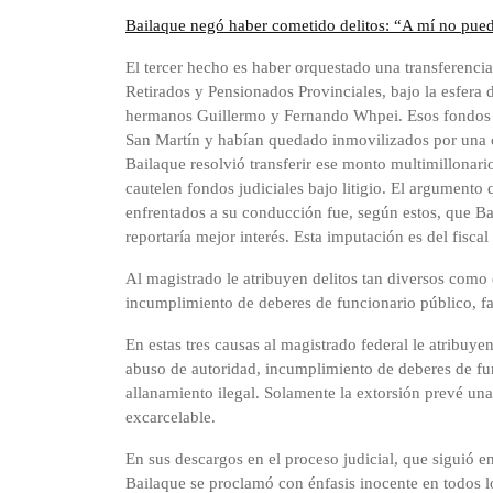
Bailaque negó haber cometido delitos: “A mí no pu
El tercer hecho es haber orquestado una transferenci
Retirados y Pensionados Provinciales, bajo la esfera
hermanos Guillermo y Fernando Whpei. Esos fondos e
San Martín y habían quedado inmovilizados por una ca
Bailaque resolvió transferir ese monto multimillonario
cautelen fondos judiciales bajo litigio. El argument
enfrentados a su conducción fue, según estos, que B
reportaría mejor interés. Esta imputación es del fisca
Al magistrado le atribuyen delitos tan diversos como 
incumplimiento de deberes de funcionario público, f
En estas tres causas al magistrado federal le atribuye
abuso de autoridad, incumplimiento de deberes de fu
allanamiento ilegal. Solamente la extorsión prevé un
excarcelable.
En sus descargos en el proceso judicial, que siguió e
Bailaque se proclamó con énfasis inocente en todos l