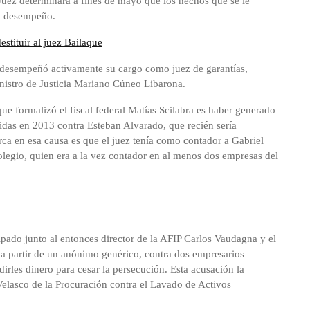
Juez determinara a fines de mayo que los hechos que se le
al desempeño.
stituir al juez Bailaque
e desempeñó activamente su cargo como juez de garantías,
inistro de Justicia Mariano Cúneo Libarona.
que formalizó el fiscal federal Matías Scilabra es haber generado
idas en 2013 contra Esteban Alvarado, que recién sería
ca en esa causa es que el juez tenía como contador a Gabriel
egio, quien era a la vez contador en al menos dos empresas del
cipado junto al entonces director de la AFIP Carlos Vaudagna y el
a partir de un anónimo genérico, contra dos empresarios
edirles dinero para cesar la persecución. Esta acusación la
elasco de la Procuración contra el Lavado de Activos