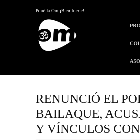
Skip
to
Poné la Om ¡Bien fuerte!
content
Skip
PR
to
content
CO
ASO
RENUNCIÓ EL PO
BAILAQUE, ACUS
Y VÍNCULOS CON