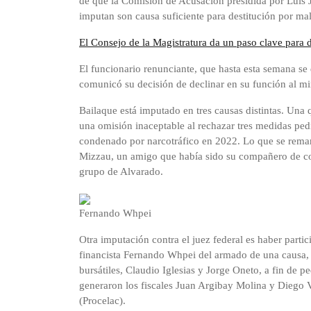
de que la Comisión de Acusación presidida por Luis 
imputan son causa suficiente para destitución por m
El Consejo de la Magistratura da un paso clave para de
El funcionario renunciante, que hasta esta semana s
comunicó su decisión de declinar en su función al m
Bailaque está imputado en tres causas distintas. Una 
una omisión inaceptable al rechazar tres medidas ped
condenado por narcotráfico en 2022. Lo que se remar
Mizzau, un amigo que había sido su compañero de col
grupo de Alvarado.
Fernando Whpei
Otra imputación contra el juez federal es haber parti
financista Fernando Whpei del armado de una causa, 
bursátiles, Claudio Iglesias y Jorge Oneto, a fin de p
generaron los fiscales Juan Argibay Molina y Diego V
(Procelac).