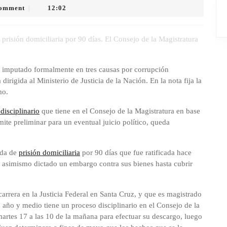
omment
12:02
|
 prisión domiciliaria por 90 días. El Consejo de la Magistratura
á imputado formalmente en tres causas por corrupción
dirigida al Ministerio de Justicia de la Nación. En la nota fija la
mo.
disciplinario
que tiene en el Consejo de la Magistratura en base
ámite preliminar para un eventual juicio político, queda
ida de
prisión domiciliaria
por 90 días que fue ratificada hace
 asimismo dictado un embargo contra sus bienes hasta cubrir
carrera en la Justicia Federal en Santa Cruz, y que es magistrado
año y medio tiene un proceso disciplinario en el Consejo de la
artes 17 a las 10 de la mañana para efectuar su descargo, luego