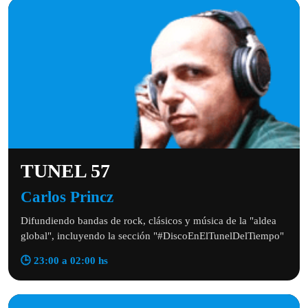
TUNEL 57
Carlos Princz
Difundiendo bandas de rock, clásicos y música de la "aldea
global", incluyendo la sección "#DiscoEnElTunelDelTiempo"
🕒 23:00 a 02:00 hs