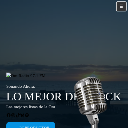
Skip
☰
to
content
Skip
to
content
Sonando Ahora:
LO MEJOR DEL ROCK
Las mejores listas de la Om
Facebook
Instagram
TikTok
Bluesky
Spotify
REPRODUCTOR