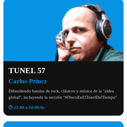
TUNEL 57
Carlos Princz
Difundiendo bandas de rock, clásicos y música de la "aldea
global", incluyendo la sección "#DiscoEnElTunelDelTiempo"
🕒 23:00 a 02:00 hs