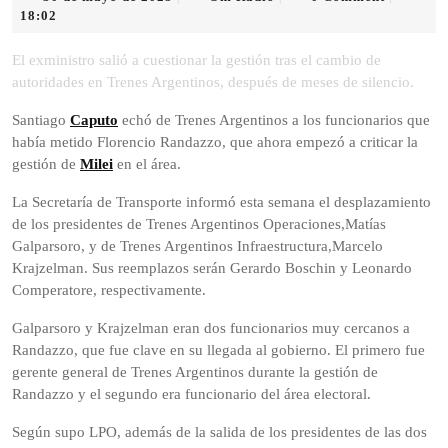
de
Radio
18:02
mayo
de
El exministro salió a cuestionar la gestión tras el cambio de
2025
autoridades en Trenes Argentinos, después de meses de silencio.
Santiago
Caputo
echó de Trenes Argentinos a los funcionarios que
había metido Florencio Randazzo, que ahora empezó a criticar la
gestión de
Milei
en el área.
La Secretaría de Transporte informó esta semana el desplazamiento
de los presidentes de Trenes Argentinos Operaciones,Matías
Galparsoro, y de Trenes Argentinos Infraestructura,Marcelo
Krajzelman. Sus reemplazos serán Gerardo Boschin y Leonardo
Comperatore, respectivamente.
Galparsoro y Krajzelman eran dos funcionarios muy cercanos a
Randazzo, que fue clave en su llegada al gobierno. El primero fue
gerente general de Trenes Argentinos durante la gestión de
Randazzo y el segundo era funcionario del área electoral.
Según supo LPO, además de la salida de los presidentes de las dos