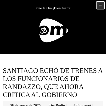
Skip
☰
to
Poné la Om ¡Bien fuerte!
content
Skip
to
content
SANTIAGO ECHÓ DE TRENES A
LOS FUNCIONARIOS DE
RANDAZZO, QUE AHORA
CRITICA AL GOBIERNO
30
Om
30 de mayo de 2025
Om Radio
0 Comment
|
|
|