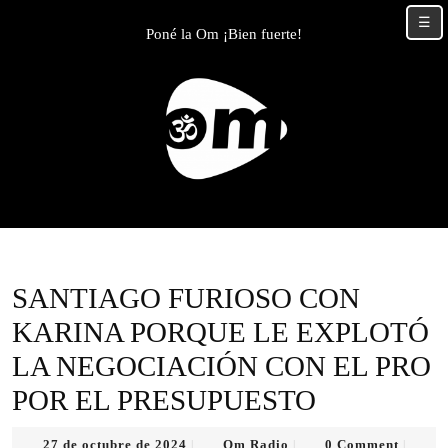
Skip
☰
to
Poné la Om ¡Bien fuerte!
content
Skip
to
content
SANTIAGO FURIOSO CON
KARINA PORQUE LE EXPLOTÓ
LA NEGOCIACIÓN CON EL PRO
POR EL PRESUPUESTO
27
Om
27 de octubre de 2024
Om Radio
0 Comment
|
|
|