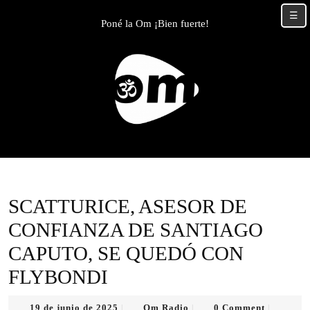
Skip
☰
to
Poné la Om ¡Bien fuerte!
content
Skip
to
content
SCATTURICE, ASESOR DE
CONFIANZA DE SANTIAGO
CAPUTO, SE QUEDÓ CON
FLYBONDI
19
Om
19 de junio de 2025
Om Radio
0 Comment
|
|
|