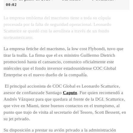
de
Radio
00:02
junio
de
La empresa emblema del macrismo tiene a toda su cúpula
2025
procesada por la falta de seguridad operacional. Leonardo
Scatturice se quedó con la aerolínea a través de un fondo
norteamericano.
La empresa fetiche del macrismo, la low cost Flybondi, tuvo que
tirar la toalla. La firma que el ex ministro Guillermo Dietrich
promocionó hasta el cansancio, comunico oficialmente este
miércoles que el fondo inversor estadounidense COC Global
Enterprise es el nuevo dueño de la compañía.
El principal accionista de COC Global es Leonardo Scatturice,
asesor de confianzade Santiago
Caputo
. Fue quien recomendó a
Andrés Vázquez para que quedara al frente de la DGI. Scatturice,
que vive en Miami, tiene buenos contactos en el trumpismo, al
punto que trajo de visita al secretario del Tesoro, Scott Bessent, en
su jet privado.
Su disposición a prestar su avión privado a la administración