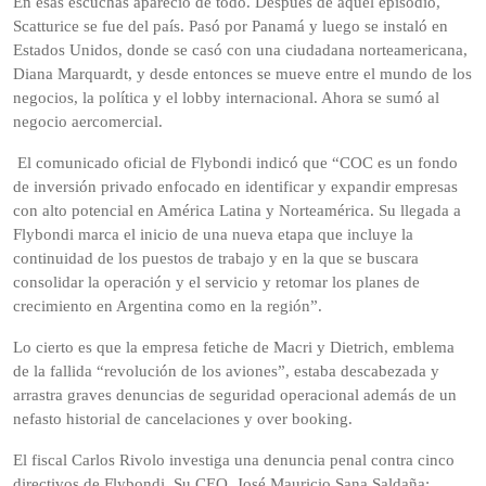
En esas escuchas apareció de todo. Después de aquel episodio,
Scatturice se fue del país. Pasó por Panamá y luego se instaló en
Estados Unidos, donde se casó con una ciudadana norteamericana,
Diana Marquardt, y desde entonces se mueve entre el mundo de los
negocios, la política y el lobby internacional. Ahora se sumó al
negocio aercomercial.
El comunicado oficial de Flybondi indicó que “COC es un fondo
de inversión privado enfocado en identificar y expandir empresas
con alto potencial en América Latina y Norteamérica. Su llegada a
Flybondi marca el inicio de una nueva etapa que incluye la
continuidad de los puestos de trabajo y en la que se buscara
consolidar la operación y el servicio y retomar los planes de
crecimiento en Argentina como en la región”.
Lo cierto es que la empresa fetiche de Macri y Dietrich, emblema
de la fallida “revolución de los aviones”, estaba descabezada y
arrastra graves denuncias de seguridad operacional además de un
nefasto historial de cancelaciones y over booking.
El fiscal Carlos Rivolo investiga una denuncia penal contra cinco
directivos de Flybondi. Su CEO, José Mauricio Sana Saldaña;