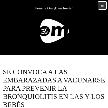
Skip
☰
to
Poné la Om ¡Bien fuerte!
content
Skip
to
content
SE CONVOCA A LAS
EMBARAZADAS A VACUNARSE
PARA PREVENIR LA
BRONQUIOLITIS EN LAS Y LOS
BEBÉS