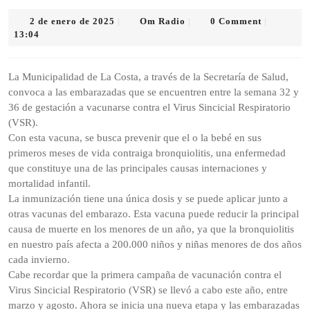
2
Om
2 de enero de 2025
Om Radio
0 Comment
|
|
|
de
Radio
13:04
enero
de
2025
La Municipalidad de La Costa, a través de la Secretaría de Salud,
convoca a las embarazadas que se encuentren entre la semana 32 y
36 de gestación a vacunarse contra el Virus Sincicial Respiratorio
(VSR).
Con esta vacuna, se busca prevenir que el o la bebé en sus
primeros meses de vida contraiga bronquiolitis, una enfermedad
que constituye una de las principales causas internaciones y
mortalidad infantil.
La inmunización tiene una única dosis y se puede aplicar junto a
otras vacunas del embarazo. Esta vacuna puede reducir la principal
causa de muerte en los menores de un año, ya que la bronquiolitis
en nuestro país afecta a 200.000 niños y niñas menores de dos años
cada invierno.
Cabe recordar que la primera campaña de vacunación contra el
Virus Sincicial Respiratorio (VSR) se llevó a cabo este año, entre
marzo y agosto. Ahora se inicia una nueva etapa y las embarazadas