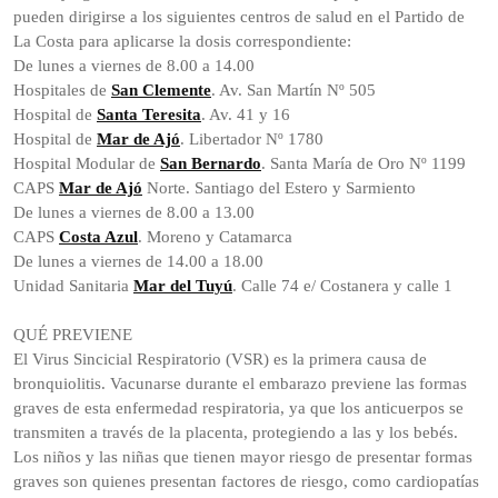
pueden dirigirse a los siguientes centros de salud en el Partido de
La Costa para aplicarse la dosis correspondiente:
De lunes a viernes de 8.00 a 14.00
Hospitales de
San Clemente
. Av. San Martín Nº 505
Hospital de
Santa Teresita
. Av. 41 y 16
Hospital de
Mar de Ajó
. Libertador Nº 1780
Hospital Modular de
San Bernardo
. Santa María de Oro Nº 1199
CAPS
Mar de Ajó
Norte. Santiago del Estero y Sarmiento
De lunes a viernes de 8.00 a 13.00
CAPS
Costa Azul
. Moreno y Catamarca
De lunes a viernes de 14.00 a 18.00
Unidad Sanitaria
Mar del Tuyú
. Calle 74 e/ Costanera y calle 1
QUÉ PREVIENE
El Virus Sincicial Respiratorio (VSR) es la primera causa de
bronquiolitis. Vacunarse durante el embarazo previene las formas
graves de esta enfermedad respiratoria, ya que los anticuerpos se
transmiten a través de la placenta, protegiendo a las y los bebés.
Los niños y las niñas que tienen mayor riesgo de presentar formas
graves son quienes presentan factores de riesgo, como cardiopatías