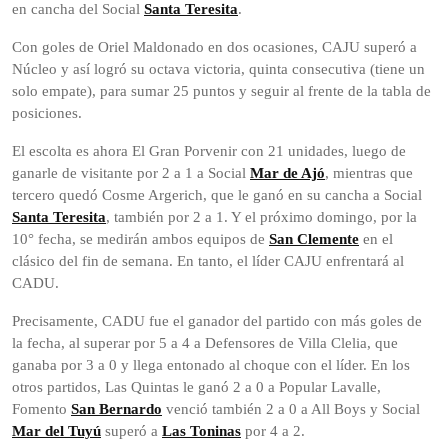
en cancha del Social
Santa Teresita
.
Con goles de Oriel Maldonado en dos ocasiones, CAJU superó a
Núcleo y así logró su octava victoria, quinta consecutiva (tiene un
solo empate), para sumar 25 puntos y seguir al frente de la tabla de
posiciones.
El escolta es ahora El Gran Porvenir con 21 unidades, luego de
ganarle de visitante por 2 a 1 a Social
Mar de Ajó
, mientras que
tercero quedó Cosme Argerich, que le ganó en su cancha a Social
Santa Teresita
, también por 2 a 1. Y el próximo domingo, por la
10° fecha, se medirán ambos equipos de
San Clemente
en el
clásico del fin de semana. En tanto, el líder CAJU enfrentará al
CADU.
Precisamente, CADU fue el ganador del partido con más goles de
la fecha, al superar por 5 a 4 a Defensores de Villa Clelia, que
ganaba por 3 a 0 y llega entonado al choque con el líder. En los
otros partidos, Las Quintas le ganó 2 a 0 a Popular Lavalle,
Fomento
San Bernardo
venció también 2 a 0 a All Boys y Social
Mar del Tuyú
superó a
Las Toninas
por 4 a 2.