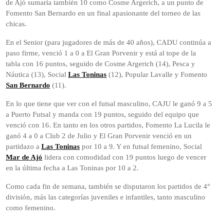
de Ajó sumaría también 10 como Cosme Argerich, a un punto de
Fomento San Bernardo en un final apasionante del torneo de las
chicas.
En el Senior (para jugadores de más de 40 años), CADU continúa a
paso firme, venció 1 a 0 a El Gran Porvenir y está al tope de la
tabla con 16 puntos, seguido de Cosme Argerich (14), Pesca y
Náutica (13), Social
Las Toninas
(12), Popular Lavalle y Fomento
San Bernardo
(11).
En lo que tiene que ver con el futsal masculino, CAJU le ganó 9 a 5
a Puerto Futsal y manda con 19 puntos, seguido del equipo que
venció con 16. En tanto en los otros partidos, Fomento La Lucila le
ganó 4 a 0 a Club 2 de Julio y El Gran Porvenir venció en un
partidazo a
Las Toninas
por 10 a 9. Y en futsal femenino, Social
Mar de Ajó
lidera con comodidad con 19 puntos luego de vencer
en la última fecha a Las Toninas por 10 a 2.
Como cada fin de semana, también se disputaron los partidos de 4°
división, más las categorías juveniles e infantiles, tanto masculino
como femenino.