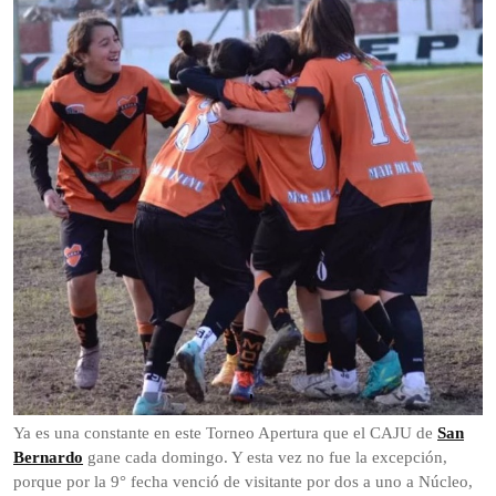
2025
Ya es una constante en este Torneo Apertura que el CAJU de
San
Bernardo
gane cada domingo. Y esta vez no fue la excepción,
porque por la 9° fecha venció de visitante por dos a uno a Núcleo,