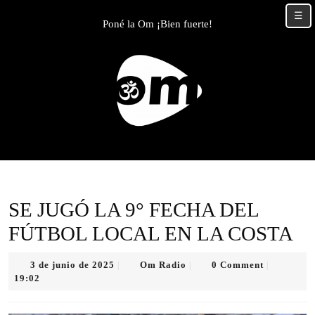
Skip
☰
to
Poné la Om ¡Bien fuerte!
content
Skip
to
content
SE JUGÓ LA 9° FECHA DEL
FÚTBOL LOCAL EN LA COSTA
3
Om
3 de junio de 2025
Om Radio
0 Comment
|
|
|
de
Radio
19:02
junio
de