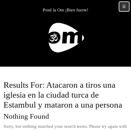
Skip
☰
to
Poné la Om ¡Bien fuerte!
content
Skip
to
content
Results For: Atacaron a tiros una
iglesia en la ciudad turca de
Estambul y mataron a una persona
Nothing Found
Sorry, but nothing matched your search terms. Please try again with