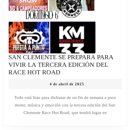
SAN CLEMENTE SE PREPARA PARA
VIVIR LA TERCERA EDICIÓN DEL
SAN
RACE HOT ROAD
CLEMENTE
4
4 de abril de 2025
|
SE
de
PREPARA
abril
Todo está listo para disfrutar de un fin de semana a puro
de
PARA
motor, música y emoción con la tercera edición del San
2025
VIVIR
Clemente Race Hot Road, que tendrá lugar en
LA
TERCERA