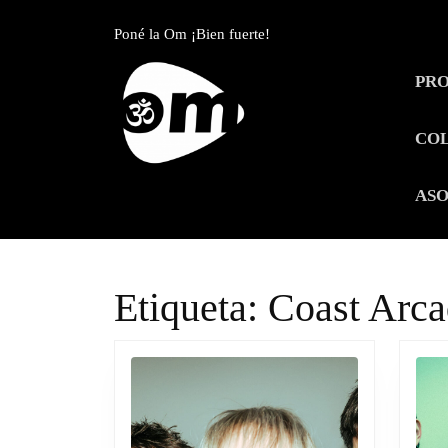
Skip
to
Poné la Om ¡Bien fuerte!
content
Skip
PR
to
content
CO
ASO
Etiqueta:
Coast Arca