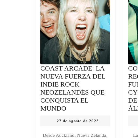
COAST ARCADE: LA
CO
NUEVA FUERZA DEL
RE
INDIE ROCK
FU
NEOZELANDÉS QUE
CY
CONQUISTA EL
DE
COAST
MUNDO
ÁL
ARCADE:
27
27 de agosto de 2025
|
LA
de
NUEVA
agosto
Desde Auckland, Nueva Zelanda,
La