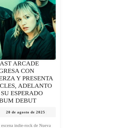
AST ARCADE
GRESA CON
ERZA Y PRESENTA
CLES, ADELANTO
 SU ESPERADO
COAST
BUM DEBUT
ARCADE
20
20 de agosto de 2025
|
REGRESA
de
CON
agosto
 escena indie-rock de Nueva