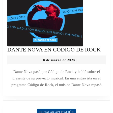
DAN
DANTE NOVA EN CÓDIGO DE ROCK
NOV
18
18 de marzo de 2026
|
EN
de
CÓD
marzo
Dante Nova pasó por Código de Rock y habló sobre el
de
DE
presente de su proyecto musical. En una entrevista en el
2026
ROC
programa Código de Rock, el músico Dante Nova repasó
INSTALAR APLICACIÓN