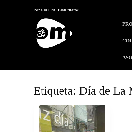
Skip
to
Poné la Om ¡Bien fuerte!
content
Skip
PR
to
content
CO
ASO
Etiqueta:
Día de La