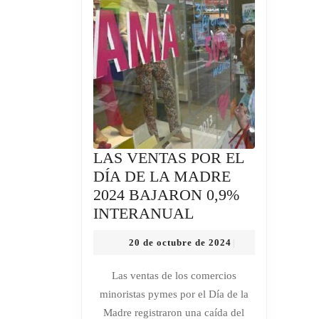
LAS VENTAS POR EL
DÍA DE LA MADRE
2024 BAJARON 0,9%
LAS
INTERANUAL
VENTAS
20
20 de octubre de 2024
|
POR
de
EL
octubre
Las ventas de los comercios
de
DÍA
minoristas pymes por el Día de la
2024
DE
Madre registraron una caída del