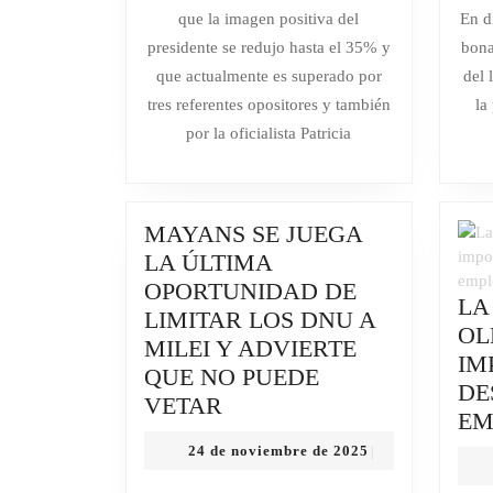
de
EN
que la imagen positiva del
En d
2026
CAÍDA:
presidente se redujo hasta el 35% y
bona
BAJA
que actualmente es superado por
del 
13
tres referentes opositores y también
la
PUNTOS
por la oficialista Patricia
DESDE
ENERO
Y
MAYANS SE JUEGA
QUEDA
LA ÚLTIMA
DETRÁS
OPORTUNIDAD DE
DE
LA
LIMITAR LOS DNU A
VARIOS
OL
MILEI Y ADVIERTE
DIRIGENT
IM
QUE NO PUEDE
DE
MAYANS
VETAR
EM
SE
24
24 de noviembre de 2025
|
JUEGA
de
LA
noviembre