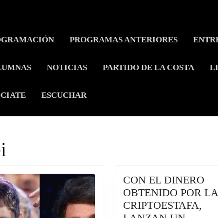
OGRAMACIÓN
PROGRAMAS ANTERIORES
ENTR
LUMNAS
NOTICIAS
PARTIDO DE LA COSTA
L
CIATE
ESCUCHAR
i
CON EL DINERO
OBTENIDO POR LA
CRIPTOESTAFA,
LANZAN UN