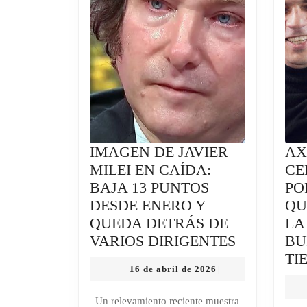
IMAGEN DE JAVIER
AX
MILEI EN CAÍDA:
CE
BAJA 13 PUNTOS
PO
DESDE ENERO Y
QU
QUEDA DETRÁS DE
LA
IMAGEN
VARIOS DIRIGENTES
BU
DE
TI
16
16 de abril de 2026
|
JAVIER
de
MILEI
abril
Un relevamiento reciente muestra