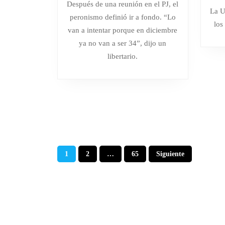
Después de una reunión en el PJ, el
de
ÚLTIMA
La U
peronismo definió ir a fondo. “Lo
2025
OPORTUNIDAD
los
van a intentar porque en diciembre
DE
ya no van a ser 34”, dijo un
LIMITAR
libertario.
LOS
DNU
A
MILEI
Y
ADVIERTE
QUE
Paginación
NO
1
2
…
65
Siguiente
PUEDE
de
VETAR
entradas