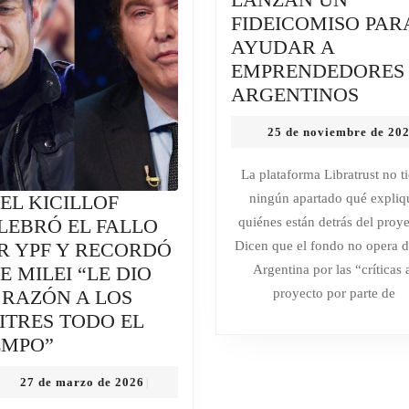
FIDEICOMISO PAR
AYUDAR A
EMPRENDEDORES
CON
ARGENTINOS
EL
25 de noviembre de 20
DINE
OBTE
La plataforma Libratrust no t
POR
EL KICILLOF
ningún apartado qué expliq
LA
LEBRÓ EL FALLO
quiénes están detrás del proye
CRIP
R YPF Y RECORDÓ
Dicen que el fondo no opera 
LAN
E MILEI “LE DIO
Argentina por las “críticas 
UN
 RAZÓN A LOS
proyecto por parte de
FIDE
ITRES TODO EL
PARA
AXEL
EMPO”
AYU
KICILLOF
A
27
27 de marzo de 2026
|
CELEBRÓ
EMP
de