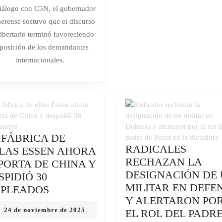
EL
marzo
ARGE
iálogo con C5N, el gobernador
de
FALLO
erense sostuvo que el discurso
2026
POR
libertario terminó favoreciendo
YPF
 posición de los demandantes
Y
internacionales.
RECORDÓ
QUE
MILEI
“LE
DIO
LA
 FÁBRICA DE
RAZÓN
RADICALES
LAS ESSEN AHORA
ES
A
RECHAZAN LA
PORTA DE CHINA Y
LOS
DESIGNACIÓN DE
SPIDIÓ 30
BUITRES
MILITAR EN DEFE
LA
PLEADOS
TODO
Y ALERTARON PO
FÁBRICA
EL
24
24 de noviembre de 2025
|
EL ROL DEL PADR
DE
de