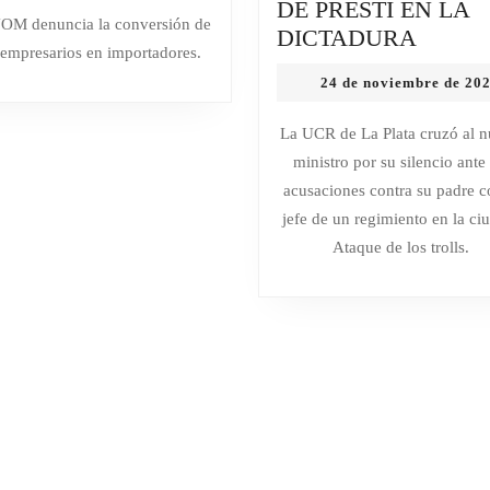
TIEMPO”
DE PRESTI EN LA
OLLAS
noviembre
OM denuncia la conversión de
RADI
DICTADURA
de
ESSEN
 empresarios en importadores.
2025
RECH
AHORA
24 de noviembre de 20
LA
IMPORTA
DESI
DE
La UCR de La Plata cruzó al 
DE
CHINA
ministro por su silencio ante 
UN
Y
acusaciones contra su padre 
MILIT
DESPIDIÓ
jefe de un regimiento en la ci
EN
30
Ataque de los trolls.
DEFE
EMPLEADOS
Y
ALER
POR
EL
ROL
DEL
PADR