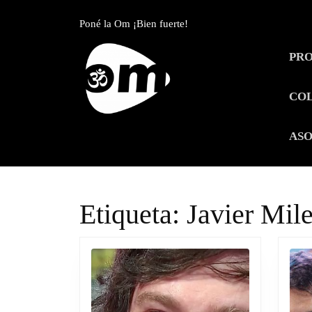
Skip
to
Poné la Om ¡Bien fuerte!
content
Skip
PR
to
content
CO
ASO
Etiqueta:
Javier Mile