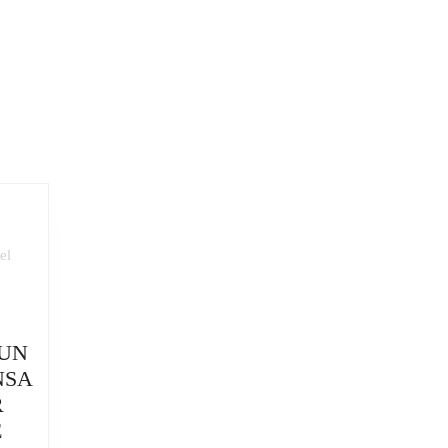
NTINOS
 UN
NSA
R
E